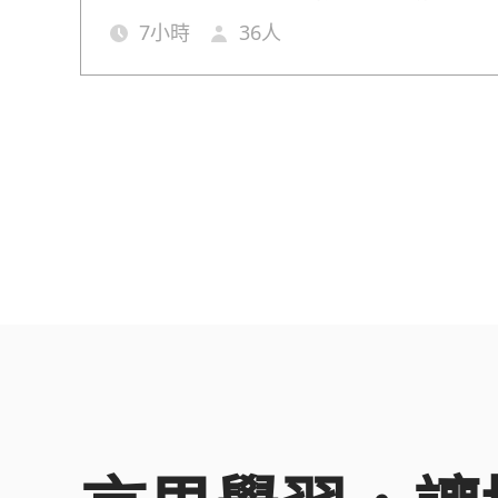
問答提示語的技巧，讓您能夠減輕工作上負擔，
7
小時
36
人
效益！