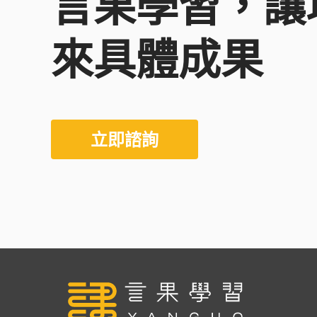
言果學習，讓
來具體成果
立即諮詢