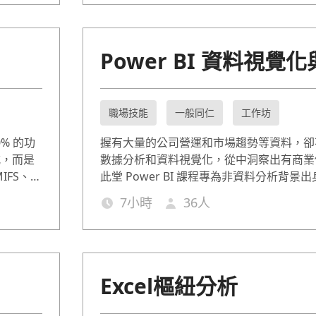
Power BI 資料視覺
職場技能
一般同仁
工作坊
% 的功
握有大量的公司營運和市場趨勢等資料，卻
式，而是
數據分析和資料視覺化，從中洞察出有商業
IFS、
此堂 Power BI 課程專為非資料分析背景
。課程分為
計，內容涵蓋報表與儀表板的製作，以及 Data 
7
小時
36
人
有基礎但想
Expressions（資料分析式，簡稱：DA
案例演
員工輕鬆入門數據分析，在工作上以資料驅
。
Excel樞紐分析