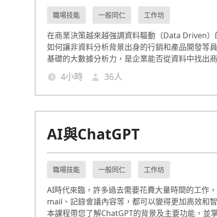
職場技能
一般同仁
工作坊
在商業決策越來越強調資料驅動（Data Driven
如何讓非資料分析背景出身的行銷和產品開發等
基礎的大數據分析力，是企業能否從資料中找出
大關鍵。因此本大數據分析入門課程會從頭分享
4
小時
36
人
資料分析工具及模型，透過資料的清理與分析洞
背後隱含的意義。讓非技術背景的一般員工，也
有基本的資料分析能力。
AI與ChatGPT
職場技能
一般同仁
工作坊
AI時代來臨，許多過去需要花費大量時間的工作，
mail、記錄會議內容等，都可以變得更加高效和
本課程帶您了解ChatGPT的背景及主要功能，並