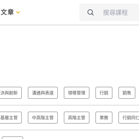
名
文章
解決與創新
溝通與表達
領導管理
行銷
銷售
與基層主管
中高階主管
高階主管
業務
行銷同