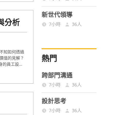
新世代領導
化與分析
7小時
36
人
不知如何透過
熱門
價值的見解？
出身的員工設
Analysis
跨部門溝通
X）教學等。讓一般
動決策。
7小時
36
人
設計思考
7小時
36
人