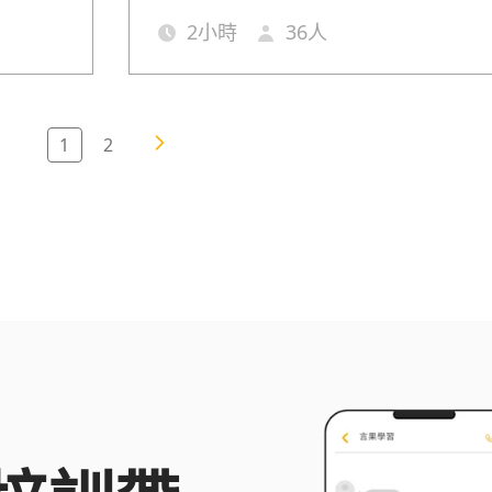
帶來更多
本堂課程將帶您透過案例演練學習如何經營
2
小時
36
人
1
2