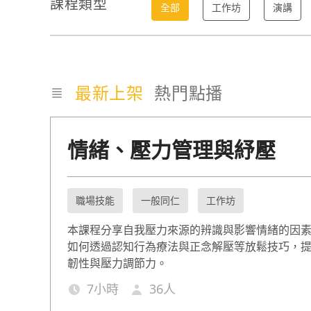
課程類型
全部
工作坊
演講
最新上架
熱門點播
情緒、壓力管理與紓壓
職場技能
一般同仁
工作坊
本課程分享自我壓力來源的辨識與影響情緒的因
如何透過認知行為療法與正念解壓等放鬆技巧，
韌性與壓力調節力。
7
小時
36
人