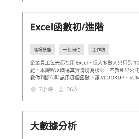
Excel函數初/進階
職場技能
一般同仁
工作坊
企業員工每天都在用 Excel，但大多數人只用到 10
能。本課程以職場真實情境為核心，不教死記公
教你判斷何時該用哪個函數，讓 VLOOKUP、SUM
TEXT、MID 等關鍵函數在工作中真正派上用場
7
小時
36
人
初階(7hr)與進階(7hr)，適合從完全不熟函數到
突破瓶頸的職場工作者，每個函數搭配企業實際
練，確保學以致用，讓您在資料處理上更有效率
大數據分析