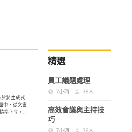
精選
員工議題處理
7小時
36
人
焦於將生成式
路徑中，從文書
高效會議與主持技
精準下令，與
巧
7小時
36
人