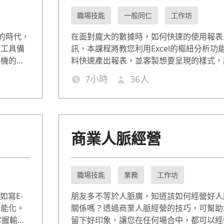
職場技能
一般同仁
工作坊
）的時代，
在面對龐大的數據時，如何快速的使用報表
員工具備
訊，本課程將教您利用Excel的樞紐分析功
商機的一
料快速產出報表，並客製想要呈現的樣式，
如何利用
大量數據時，能夠有效的傳遞出有意義的分
7
小時
36
人
察出數據
能快速擁
商業人脈經營
職場技能
業務
工作坊
如寫E-
朋友多不等於人脈廣，知道該如何經營好人
智能化。
關係嗎？透過商業人脈經營的技巧，可幫助
掌握輸入
留下好印象，讓您在任何場合中，都可以經