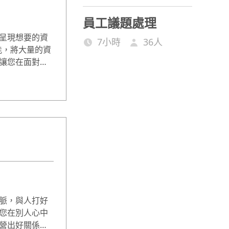
員工議題處理
呈現想要的資
7小時
36
人
能，將大量的資
讓您在面對的
析。
脈，與人打好
您在別人心中
營出好關係！