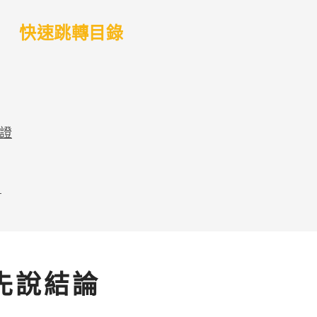
快速跳轉目錄
論證
！
先說結論