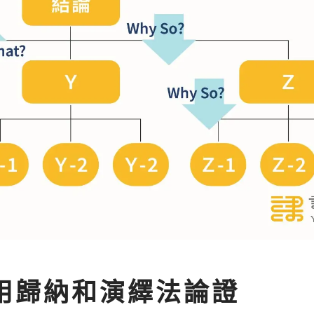
：用歸納和演繹法論證