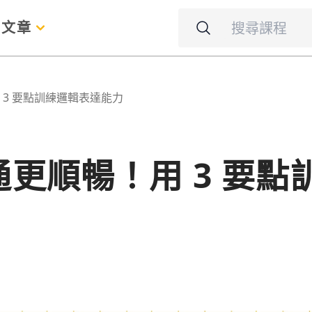
名
文章
3 要點訓練邏輯表達能力
更順暢！用 3 要點