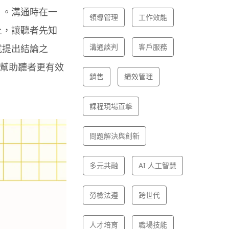
」。溝通時在一
領導管理
工作效能
上，讓聽者先知
溝通談判
客戶服務
就提出結論之
幫助聽者更有效
銷售
績效管理
課程現場直擊
問題解決與創新
多元共融
AI 人工智慧
勞檢法遵
跨世代
人才培育
職場技能