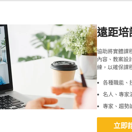
遠距培
協助將實體課
內容、教案設
練，以確保課
各種職能、
名人、專家
專家、趨勢
立即