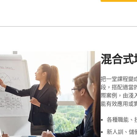
混合式
把一堂課程變
段，搭配適當的素
際案例，由淺
能有效應用或
各種職能、
新人訓、儲