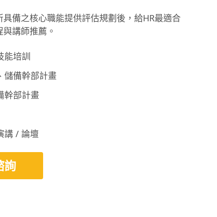
所具備之核心職能提供評估規劃後，給HR最適合
程與講師推薦。
技能培訓
、儲備幹部計畫
備幹部計畫
講 / 論壇
諮詢