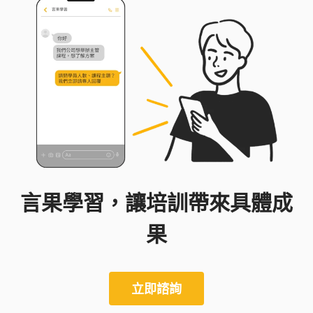
言果學習，讓培訓帶來具體成
果
立即諮詢