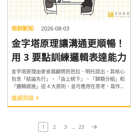
培訓新知
2026-08-03
金字塔原理讓溝通更順暢！
用 3 要點訓練邏輯表達能力
金字塔原理由麥肯錫顧問芭芭拉．明托提出，其核心
包含「結論先行」、「由上統下」、「歸類分組」和
「邏輯遞進」這 4 大原則，並可應用在思考、寫作和
簡報上。很多人認為主管聽自己說話時覺得表達不清
繼續閱讀
楚或沒條理是不善言詞的關係，但其實「邏輯表達能
力」往往才是職場中能否有效溝通的關鍵。根據
Grammarly 的調查，38% 的企業領導者表示，無效
的溝通會增加成本¹。因此以下分享源於上述 4 大原
1
2
3
...
23
則的邏輯表達要點和金字塔原理範例，一起透過 3 個