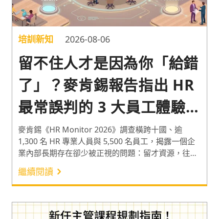
培訓新知
2026-08-06
留不住人才是因為你「給錯
了」？麥肯錫報告指出 HR
最常誤判的 3 大員工體驗盲
區
麥肯錫《HR Monitor 2026》調查橫跨十國、逾
1,300 名 HR 專業人員與 5,500 名員工，揭露一個企
業內部長期存在卻少被正視的問題：留才資源，往往
「給錯了地方」。當薪酬與工作生活平衡的重要性一
繼續閱讀
年內分別跳升 24 與 12 個百分點，多數企業卻仍把預
算與心力押在培訓時數與制式績效評估上。本文從報
告數據出發，拆解 HR 最常誤判的三大員工體驗盲
區：培訓時數的幻覺、留才誘因的錯估、績效回饋的