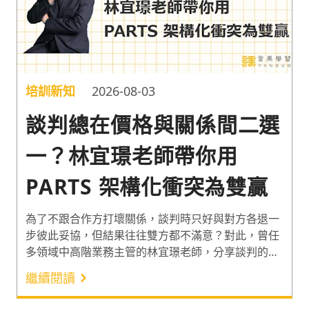
培訓新知
2026-08-03
談判總在價格與關係間二選
一？林宜璟老師帶你用
PARTS 架構化衝突為雙贏
為了不跟合作方打壞關係，談判時只好與對方各退一
步彼此妥協，但結果往往雙方都不滿意？對此，曾任
多領域中高階業務主管的林宜璟老師，分享談判的核
心思維與 PARTS 架構。幫企業拆解談判的底層邏
繼續閱讀
輯，透過 5 大談判變數打破協商僵局，創造對話雙方
都滿意的雙贏結局。