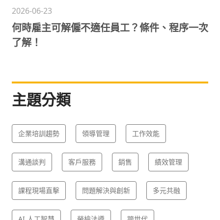
2026-06-23
何時雇主可解僱不適任員工？條件、程序一次
了解！
主題分類
企業培訓趨勢
領導管理
工作效能
溝通談判
客戶服務
銷售
績效管理
課程現場直擊
問題解決與創新
多元共融
AI 人工智慧
勞檢法遵
跨世代