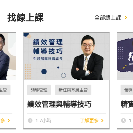
找線上課
全部線上課
主管
領導管理
新任與基層主管
領導
績效管理與輔導技巧
精
更多
1.7
小時
了解更多
1