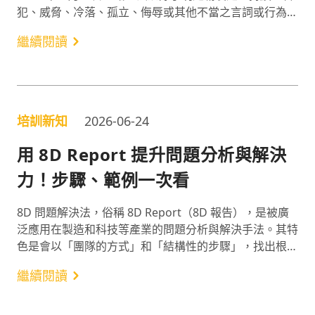
犯、威脅、冷落、孤立、侮辱或其他不當之言詞或行為，
致其身心健康遭受危害」的行為，也規範了雇主的責任、
繼續閱讀
防治規則與受害者的外部救濟機制。因此以下介紹 2026
年的職場霸凌定義、罰則與雇主責任，一起跟著雷皓明律
師的分享，做好完整的應對規劃吧！
培訓新知
2026-06-24
用 8D Report 提升問題分析與解決
力！步驟、範例一次看
8D 問題解決法，俗稱 8D Report（8D 報告），是被廣
泛應用在製造和科技等產業的問題分析與解決手法。其特
色是會以「團隊的方式」和「結構性的步驟」，找出根本
原因並實施永久對策，徹底解決問題。「問題解決」作為
繼續閱讀
2024 年最必備的軟實力之一¹，8D 問題解決法對各產業
而言其實都是個實用方法！因此以下分享 8D Report 是
什麼，以及 8D 步驟和範例。一起認識這套系統性的方法