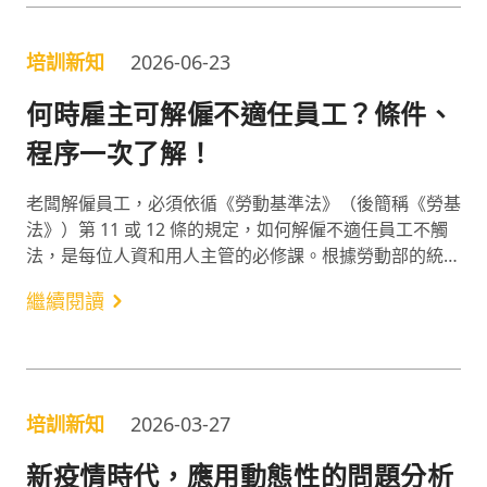
論，並瞭解簡易版的 8D 報告該怎麼寫吧！
培訓新知
2026-06-23
何時雇主可解僱不適任員工？條件、
程序一次了解！
老闆解僱員工，必須依循《勞動基準法》（後簡稱《勞基
法》）第 11 或 12 條的規定，如何解僱不適任員工不觸
法，是每位人資和用人主管的必修課。根據勞動部的統
計，2023 年「未給付資遣費」的勞資爭議量位居第二，
繼續閱讀
涵蓋雇主解僱案例的「契約爭議」也位居第三¹，凸顯公
司在開除不適任員工上仍欠缺對法規的完整認識。因此以
下介紹雇主解僱員工的程序與合法的開除狀況，一起跟著
雷皓明律師的分享，了解在不觸法的情況下該如何解僱員
工吧！
培訓新知
2026-03-27
新疫情時代，應用動態性的問題分析