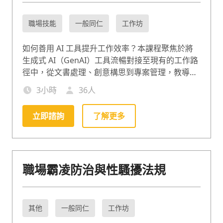
職場技能
一般同仁
工作坊
如何善用 AI 工具提升工作效率？本課程聚焦於將
生成式 AI（GenAI）工具流暢對接至現有的工作路
徑中，從文書處理、創意構思到專案管理，教導學
員如何精準下令，與 AI 協作，讓 AI 成為最有默契
3
小時
36
人
的數位同事。
立即諮詢
了解更多
職場霸凌防治與性騷擾法規
其他
一般同仁
工作坊