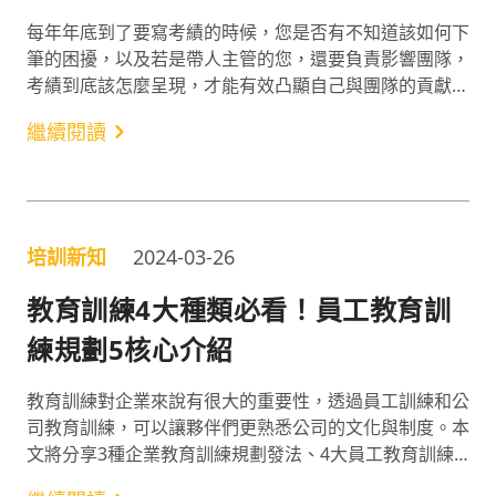
每年年底到了要寫考績的時候，您是否有不知道該如何下
筆的困擾，以及若是帶人主管的您，還要負責影響團隊，
考績到底該怎麼呈現，才能有效凸顯自己與團隊的貢獻
呢？本篇會由陶育均老師來跟大家分享，撰寫考績需要注
繼續閱讀
意的五個要點，讓您可以在歲末時強化老闆對你團隊一年
來的貢獻！
培訓新知
2024-03-26
教育訓練4大種類必看！員工教育訓
練規劃5核心介紹
教育訓練對企業來說有很大的重要性，透過員工訓練和公
司教育訓練，可以讓夥伴們更熟悉公司的文化與制度。本
文將分享3種企業教育訓練規劃發法、4大員工教育訓練
的好處，帶您更有架構的完成教育訓練的建立！