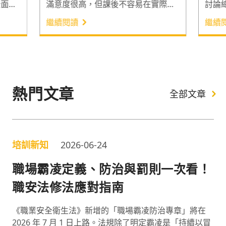
全面，
滿意度很高，但課後不容易在實際工
討論
彰？
作中使用課堂所學的工具或方法，以
識被
繼續閱讀
繼續
焦內部
致於學習成效不彰，未能真正展現學
若只
過「基
習成果。因此近幾年企業將開課的焦
學員
的訓練
點從籌辦 「一堂課程」轉變為「一個
聽完
從根本
發展員工的流程」，希望讓學習不是
讀書
計與實
蜻蜓點水，而是能將學習的方法用來
透過
作業練
熱門文章
解決工作中的問題。
職位
全部文章
全方位
解。
出一支
向的
得以永
流的
書會
培訓新知
2026-06-24
職場霸凌定義、防治與罰則一次看！
職安法修法應對指南
《職業安全衛生法》新增的「職場霸凌防治專章」將在
2026 年 7 月 1 日上路。法規除了明定霸凌是「持續以冒