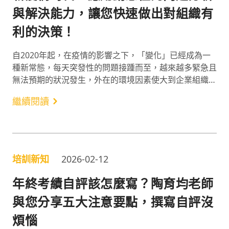
與解決能力，讓您快速做出對組織有
利的決策！
自2020年起，在疫情的影響之下，「變化」已經成為一
種新常態，每天突發性的問題接踵而至，越來越多緊急且
無法預期的狀況發生，外在的環境因素使大到企業組織、
小至個人生活，都必須隨之應變與調整，而這些大大小小
繼續閱讀
的問題，也就是彭建文老師所說的「動態性問題」。
培訓新知
2026-02-12
年終考績自評該怎麼寫？陶育均老師
與您分享五大注意要點，撰寫自評沒
煩惱