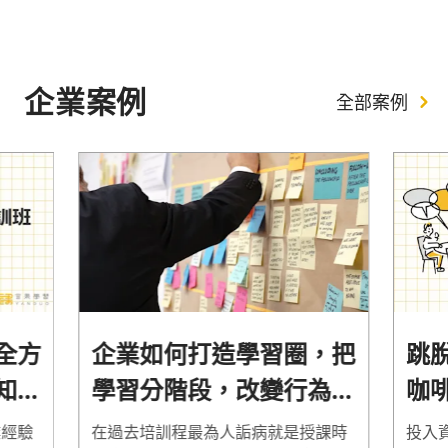
企業案例
全部案例
全方
企業如何打造學習圈，把
跳
知識
學習分階段，改變行為並
咖
展現成效
最
業經驗
在過去培訓程最為人詬病就是授課時
投入