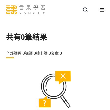
關於
共有
0
筆結果
服務
全部
課程
0
講師
0
線上課
0
文章
0
課程
報名
文章