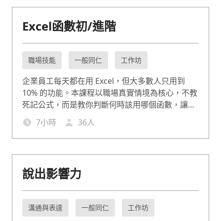
建立共識、怎麼表達需求。透過結構化工具與大量
情境演練，讓溝通不再靠運氣，而是有方法可以複
Excel函數初/進階
製。
職場技能
一般同仁
工作坊
企業員工每天都在用 Excel，但大多數人只用到
10% 的功能。本課程以職場真實情境為核心，不教
死記公式，而是教你判斷何時該用哪個函數，讓
VLOOKUP、SUMIFS、TEXT、MID 等關鍵函數在
7
小時
36
人
工作中真正派上用場。課程分為初階(7hr)與進階
(7hr)，適合從完全不熟函數到有基礎但想突破瓶頸
的職場工作者，每個函數搭配企業實際案例演練，
確保學以致用，讓您在資料處理上更有效率。
說出影響力
溝通與表達
一般同仁
工作坊