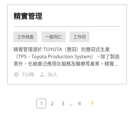
精實管理
工作效能
一般同仁
工作坊
精實管理源於 TOYOTA（豐田）的豐田式生產
（TPS，Toyota Production System），除了製造
業外，也被廣泛應用在服務及醫療等產業。精實管
理課程可在提高品質、降低成本與加快流程速度等
7
小時
36
人
面向上為企業帶來正面影響。除了實現以最少資源
得到最大成效的目標，也能提升客戶滿意度。
1
2
3
...
6