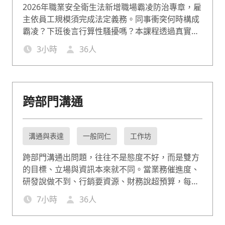
2026年職業安全衛生法新增職場霸凌防治專章，雇
主依員工規模須完成法定義務。同事衝突何時構成
霸凌？下班後言行算性騷擾嗎？本課程透過真實判
決案例，協助辨識行為邊界、掌握申訴處理流程，
3
小時
36
人
確保企業符合職安法與性別平等工作法規定。
跨部門溝通
溝通與表達
一般同仁
工作坊
跨部門溝通出問題，往往不是態度不好，而是雙方
的目標、立場與資訊本來就不同。當業務催進度、
研發說做不到、行銷要資源、財務說超預算，每個
人都沒有錯，只是沒有人學過怎麼在這種結構下有
7
小時
36
人
效溝通。此堂課幫助職場工作者看懂跨部門溝通的
底層邏輯：為什麼對方難溝通、如何在立場不同時