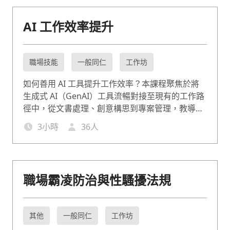
AI 工作效率提升
職場技能
一般同仁
工作坊
如何善用 AI 工具提升工作效率？本課程聚焦於將
生成式 AI（GenAI）工具流暢對接至現有的工作路
徑中，從文書處理、創意構思到專案管理，教導學
員如何精準下令，與 AI 協作，讓 AI 成為最有默契
3
小時
36
人
的數位同事。
職場霸凌防治與性騷擾法規
其他
一般同仁
工作坊