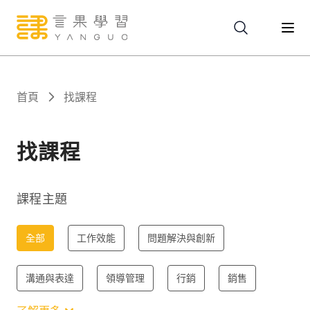
關於
首頁
找課程
服務
找課程
課程
課程主題
報名
全部
工作效能
問題解決與創新
溝通與表達
領導管理
行銷
銷售
文章