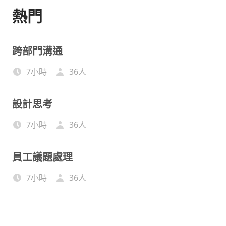
熱門
跨部門溝通
7小時
36
人
設計思考
7小時
36
人
員工議題處理
7小時
36
人