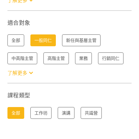
了解更多
服務
職場技能
趨勢
其他
適合對象
全部
一般同仁
新任與基層主管
中高階主管
高階主管
業務
行銷同仁
了解更多
服務同仁
課程類型
全部
工作坊
演講
共識營