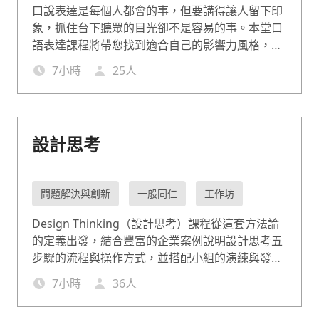
口說表達是每個人都會的事，但要講得讓人留下印
象，抓住台下聽眾的目光卻不是容易的事。本堂口
語表達課程將帶您找到適合自己的影響力風格，掌
握對外發言和對內溝通都適用的表達技巧。將腦中
7
小時
25
人
想法說得條理分明又動聽，有效發揮的口語表達的
影響力。
設計思考
問題解決與創新
一般同仁
工作坊
Design Thinking（設計思考）課程從這套方法論
的定義出發，結合豐富的企業案例說明設計思考五
步驟的流程與操作方式，並搭配小組的演練與發
表，讓知識能即學即用。協助企業藉由設計思考課
7
小時
36
人
程激發員工的創新想法，在瞬息萬變的市場中常保
競爭力。