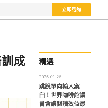
立即諮詢
培訓成
精選
2026-01-26
跳脫單向輸入窠
臼！世界咖啡館讀
書會讓閱讀效益最