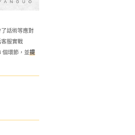
會了話術等應對
話客服實戰
3 個環節，並
提