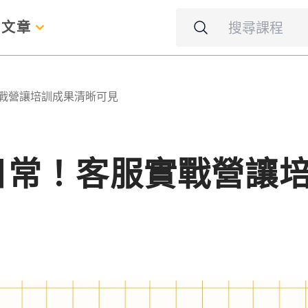
名
文章
實戰營讓培訓成果清晰可見
作日常！客服實戰營讓