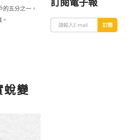
訂閱電子報
戶的五分之一，
戰。
訂閱
實蛻變