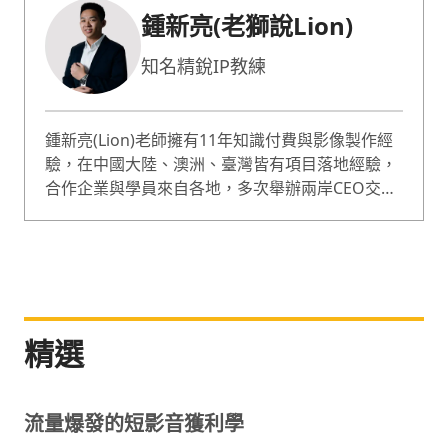
鍾新亮(老獅說Lion)
知名精銳IP教練
鍾新亮(Lion)老師擁有11年知識付費與影像製作經
驗，在中國大陸、澳洲、臺灣皆有項目落地經驗，
合作企業與學員來自各地，多次舉辦兩岸CEO交流
論壇，以及多次受邀在千人論壇中，擔任演講嘉
賓。 創辦全台最大媒體學院 【老獅說媒體學
院】，學院同學超過1500+位領域菁英。目前擔任
多個藝人與知名企業品牌的短影音顧問。包括:飛花
落院、楊桃美食網、Blueseeds、阿爾發機器人理
財等品牌。 擅長0-1打造項目、運營、市場、自媒
精選
體等，聚焦搭建知識付費產品，以及線上與線下運
營與整體設計，在商業企業品牌與個人品牌有相當
豐富的落地經驗。
流量爆發的短影音獲利學