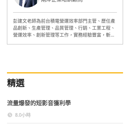
彭建文老師為前台積電營運效率部門主管、歷任產
品創新、生產管理、品質管理、行銷、工業工程、
營運效率、創新管理等工作，實務經驗豐富，斬獲
「台積師鐸獎、卓越工程師獎」等殊榮經歷，受兩
岸超過300個企業請託：企業內訓、微型輔導、落
地輔導。專長課程包含問題分析與解決PJ法、流程
改善創新等，彭建文老師也將20年輔導企業經歷集
大成，融合台積電成功經驗、創新商業策略工具、
兩岸輔導實務三大核心，獨家創辦PJ法，即《高效
精選
工作者的問題分析與決策》方法論。現有暢銷書籍
著作《思維的良率》與《高效工作者的問題分析與
決策》獲得各界名人推薦、眾多企業指定採購以及
流量爆發的短影音獲利學
廣大讀者喜愛。
8.0小時