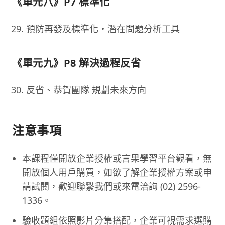
《單元八》P7 標準化
預防再發及標準化・潛在問題分析工具
《單元九》P8 解決過程反省
反省、恭賀團隊 規劃未來方向
注意事項
本課程僅開放企業授權或言果學習平台觀看，無
開放個人用戶購買，如欲了解企業授權方案或申
請試閱，歡迎聯繫我們或來電洽詢 (02) 2596-
1336。
驗收題組依照影片分集搭配，企業可視需求選購