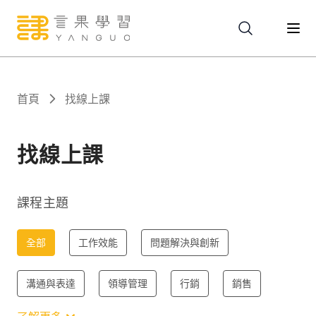
關於
首頁
找線上課
服務
找線上課
課程
課程主題
報名
全部
工作效能
問題解決與創新
溝通與表達
領導管理
行銷
銷售
文章