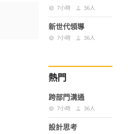
7小時
36
人
新世代領導
7小時
36
人
熱門
跨部門溝通
7小時
36
人
設計思考