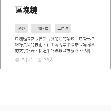
區塊鏈
趨勢
一般同仁
工作坊
區塊鏈是當今備受高度關注的議題。它是一種
紀錄資料的技術，藉由密碼學串接來保護內容
的文字記錄，使這串記錄難以被竄改，也利用
這個特性進而能實用在各項應用中。資料難以
2
小時
36
人
被竄改x去除中介機構x資訊透明 是區塊鏈的三
大特性，使它能提高資料準確性；有效降低成
本；交易安全且私密度高。目前甚至發展出所
謂的智能合約應用。