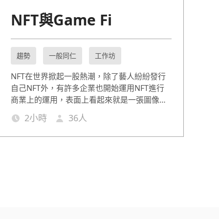
NFT與Game Fi
趨勢
一般同仁
工作坊
NFT在世界掀起一股熱潮，除了藝人紛紛發行
自己NFT外，有許多企業也開始運用NFT進行
商業上的運用，表面上看起來就是一張圖像，
為何有些NFT的背後卻隱藏高額的價值，對於
2
小時
36
人
NFT如有更多的認識，將可以連結到更多可能
的應用場景。