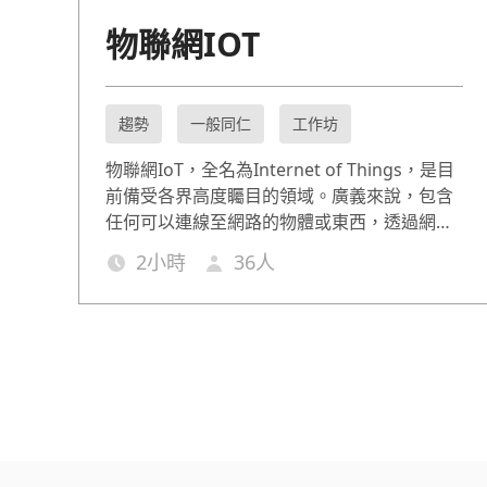
物聯網IOT
趨勢
一般同仁
工作坊
物聯網IoT，全名為Internet of Things，是目
前備受各界高度矚目的領域。廣義來說，包含
任何可以連線至網路的物體或東西，透過網路
傳輸數據，無局限於人與人、人與裝置的互
2
小時
36
人
動。目前已廣泛應用於運輸物流、日常生活，
甚至是醫療健康產業等。