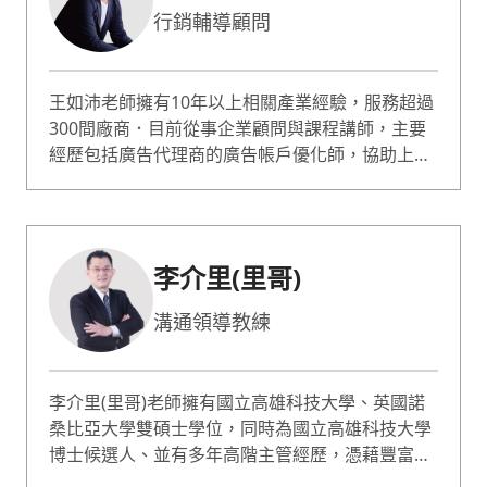
行銷輔導顧問
王如沛老師擁有10年以上相關產業經驗，服務超過
300間廠商．目前從事企業顧問與課程講師，主要
經歷包括廣告代理商的廣告帳戶優化師，協助上百
間企業優化關鍵字廣告、華碩電腦專案經理，負責
第一代的ZenFone的數位行銷相關規劃與網站成效
監控．東森購物董事長室營運分析副理，負責掌握
整體營運狀況並提出改善建議．目前擔任多間企業
李介里(里哥)
的輔導顧問以及經濟日報專欄作家。
溝通領導教練
李介里(里哥)老師擁有國立高雄科技大學、英國諾
桑比亞大學雙碩士學位，同時為國立高雄科技大學
博士候選人、並有多年高階主管經歷，憑藉豐富的
實務經驗，老師擅長教授溝通與表達、出色溝通力