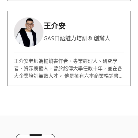
及領導管理等課程。他的教學風格注重將知識與實
務結合，讓學員能夠學以致用。此外，老師也具備
全英文授課經驗，並在多家企業擔任講師。
王介安
GAS口語魅力培訓® 創辦人
王介安老師為暢銷書作者、專業經理人、研究學
者、資深廣播人，曾於銘傳大學任教十年，並在各
大企業培訓無數人才。 他是擁有六本商業暢銷書籍
的作者，包括《不見面的說話練習》、《和任何主
管都合得來》、《聽懂了，升官又發財》等書。曾
獲廣播金鐘獎、登上文化部廣播名人牆、《商業周
刊》專訪譽為「溝通教主」，目前仍是加拿大中文
電台以及台灣IC之音的節目主持人。 王介安老師同
時也是一位相當受歡迎的培訓教練，專攻口語表
達、溝通協商、說服談判訓練課程。不僅是全球
500大企業CEO的專屬口語教練，更是許多知名演