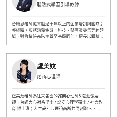
體驗式學習引導教練
晉康恩老師擁有超過十年以上的企業培訓與團隊引
導經驗，服務涵蓋金融、科技、醫療及零售等跨領
域，對象橫跨高階主管至基層同仁。擅長以體驗式
學習為核心，透過情境模擬與引導提問營造高互
動、高信任氛圍，專長於團隊溝通、領導管理與跨
世代合作，協助企業建立共識並將培訓轉化為組織
改變的關鍵契機。
盧美妏
諮商心理師
盧美妏老師為往來各國的諮商心理師&職涯發展
師；台師大心輔系學士 / 諮商心理學碩士 / 社會教
育 博士班；人生設計心理諮商所共同創辦人、
ACDC 亞洲職業生涯發展中心總監。 蔡康永情商課