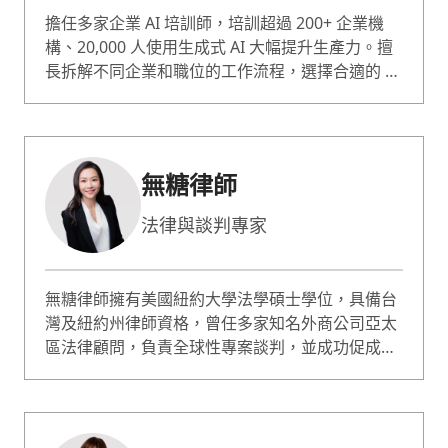
擔任多家企業 AI 培訓師，培訓超過 200+ 企業機
構、20,000 人使用生成式 AI 大幅提升生產力。擅
長拆解不同企業和職位的工作流程，選擇合適的 AI
工具並運用精準 AI 指令，幫助學員快速上手、實
際應用 AI 於課程中。教學風格清晰易懂、幽默有
趣，課程有大量實作練習，給學員最扎實有效的成
長。內容會針對不同學員程度調整，從電腦小白到
無糖律師
科技公司員工都能輕鬆上手、有所收穫。
法律與談判專家
無糖律師擁有美國紐約大學法學碩士學位，具備台
灣及紐約州律師資格，曾任多家知名外商公司亞太
區法律顧問，負責全球性專案談判，並成功促成多
項國際投資與融資案。現為台灣執業律師與上市櫃
公司獨立董事，專精法律、商務談判與企業商務策
略、企業法遵合規等。 無糖律師著有《識人談判
課》與《誰說只是約會，你就不用懂法律？》書