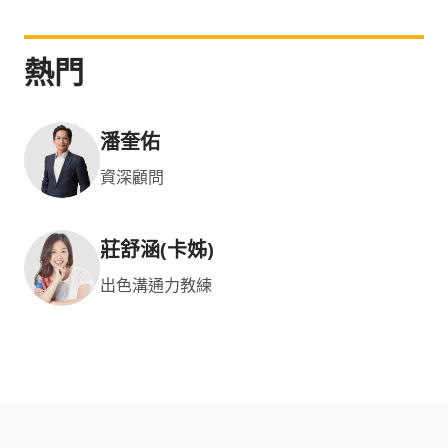
熱門
潘奎佑
資深顧問
莊舒涵(卡姊)
出色溝通力教練