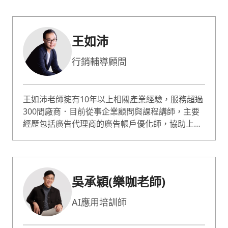
專業嘉賓；哥倫比亞大學心理論壇專題演講；曾獲
選最有影響力的 50 位心理諮詢師。諮詢服務超過
10000人次；專長職業生涯規劃、自信 / 自我價值
王如沛
提升、性少數 / 非典型關係。
行銷輔導顧問
王如沛老師擁有10年以上相關產業經驗，服務超過
300間廠商．目前從事企業顧問與課程講師，主要
經歷包括廣告代理商的廣告帳戶優化師，協助上百
間企業優化關鍵字廣告、華碩電腦專案經理，負責
第一代的ZenFone的數位行銷相關規劃與網站成效
監控．東森購物董事長室營運分析副理，負責掌握
整體營運狀況並提出改善建議．目前擔任多間企業
吳承穎(樂咖老師)
的輔導顧問以及經濟日報專欄作家。
AI應用培訓師