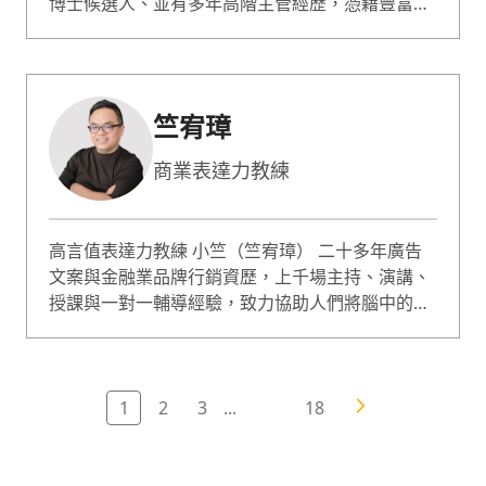
博士候選人、並有多年高階主管經歷，憑藉豐富的
實務經驗，老師擅長教授溝通與表達、出色溝通力
及領導管理等課程。他的教學風格注重將知識與實
務結合，讓學員能夠學以致用。此外，老師也具備
全英文授課經驗，並在多家企業擔任講師。
竺宥璋
商業表達⼒教練
⾼⾔值表達⼒教練 ⼩竺（竺宥璋） ⼆⼗多年廣告
⽂案與⾦融業品牌⾏銷資歷，上千場主持、演講、
授課與⼀對⼀輔導經驗，致⼒協助⼈們將腦中的想
法轉化為有重點、有邏輯、有效益的⾼價值表達，
讓更多值得的聲⾳被聽⾒。 曾擔任信義房屋等知名
企業內訓講師，並透過⼀對⼀教練陪跑協助上百位
企業中⾼階主管與專業⼯作者提升銷講提案、業務
1
2
3
...
18
銷售、公眾演說與職場溝通的能⼒。⽬前同時擔任
社群電商平台創業輔導與TEDxNeihu導師。 著
作：《說到賣得動 - 把專業說成⽣意的商業表達