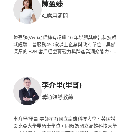
陳盈臻
籍，以實務案例剖析談判技巧與法律思維。時常至
企業與民間團體做演講和培訓，深受好評。無糖律
AI應用顧問
師相信談判的核心在於理解與策略，致力於幫助企
業了解法律、及時規劃相關組織、教育訓練並以此
協助法律風險之控管並取得優勢。
陳盈臻(Vivi)老師擁有超過 16 年媒體與廣告科技領
域經驗，曾服務450家以上企業與政府單位，具備
深厚的 B2B 客戶經營實戰力與跨產業洞察能力。雖
然是文組背景、至今仍看不懂程式碼，卻靠著 AI
工具與實作，打造出多個實用系統，包括自動化報
表、LINE BOT、Chrome 擴充功能、資料爬蟲，
甚至完整的專案管理系統。 作為一位非技術背景的
李介里(里哥)
AI實作者，我最擅長的不是教原理，而是陪伴不懂
技術的人，協助拆解需求、選對工具、做出真正能
溝通領導教練
解決問題的東西，以實作中學習面對快速變化的AI
運用。
李介里(里哥)老師擁有國立高雄科技大學、英國諾
桑比亞大學雙碩士學位，同時為國立高雄科技大學