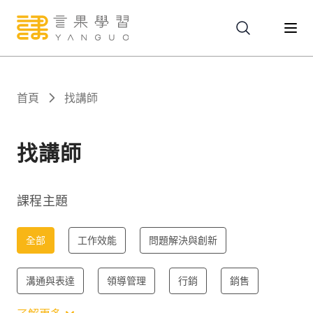
關於
首頁
找講師
服務
找講師
課程
課程主題
報名
全部
工作效能
問題解決與創新
溝通與表達
領導管理
行銷
銷售
文章