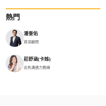
熱門
潘奎佑
資深顧問
莊舒涵(卡姊)
出色溝通力教練