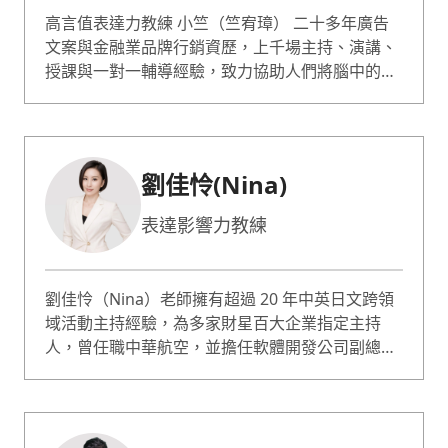
⾼⾔值表達⼒教練 ⼩竺（竺宥璋） ⼆⼗多年廣告
⽂案與⾦融業品牌⾏銷資歷，上千場主持、演講、
授課與⼀對⼀輔導經驗，致⼒協助⼈們將腦中的想
法轉化為有重點、有邏輯、有效益的⾼價值表達，
讓更多值得的聲⾳被聽⾒。 曾擔任信義房屋等知名
企業內訓講師，並透過⼀對⼀教練陪跑協助上百位
企業中⾼階主管與專業⼯作者提升銷講提案、業務
劉佳怜(Nina)
銷售、公眾演說與職場溝通的能⼒。⽬前同時擔任
社群電商平台創業輔導與TEDxNeihu導師。 著
表達影響力教練
作：《說到賣得動 - 把專業說成⽣意的商業表達
⼒》《團購先⽣的創業⼿記》。
劉佳怜（Nina）老師擁有超過 20 年中英日文跨領
域活動主持經驗，為多家財星百大企業指定主持
人，曾任職中華航空，並擔任軟體開發公司副總。
現為表達影響力學院創辦人，同時是 NVC 非暴力
溝通管理師，專長於高情商表達、衝突管理與情緒
表達，以及專業表達影響力。 以穩健台風、精準語
感與臨場控場能力著稱，近年轉型為表達影響力教