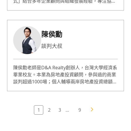
式」結合多年企業顧問與組織發展經驗，專注協助
企業從人才選育用留、心理安全氛圍建立，到高效
對話與領導教練，打造高績效文化。曾成功推動服
務業心理安全文化轉型、設計 SWOT 2 OKR 策略
整合、新創人才職能模型與內部教練制度，並領導
陳侯勳
跨國專案導入 DEI 績效對話機制，提升跨部門整合
與團隊信任。授課企業包含 Disney+、台灣賓士、
談判大叔
捷豹、Lexus、KPMG、花王、富邦人壽、
Novartis、Kirin Brewery 等知名企業與機構授
課，深獲業界好評。
陳侯勳老師是D&A Realty創辦人，台灣大學經濟系
畢業校友。本業為房地產投資顧問，參與過的商業
談判超過1000場；個人輔導兩岸房地產投資總額超
過108億台幣；單一個案談判顧問費，更高達每年
660萬。實務經驗非常豐富，授與的技巧非常實用
且能立即應用於職場。 老師的談判課程精神「其實
談判和口才沒有直接關係，因為談判不是講道
1
2
3
...
9
理。」說服對方並非最有威力的談判技巧，重點在
於如何卸下對方的心防，而卸心防的關鍵在於「處
理焦慮」，因此在談判時要如何撩撥對方的焦慮讓