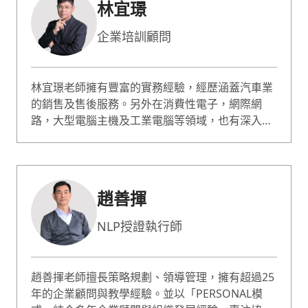
林宜璟
練。授課對象橫跨第一線客服、跨部門主管，到需
站上大型舞台的專業講者，教的不是話術，而是如
企業培訓顧問
何在會議、客訴、衝突與簡報等真實現場，安頓自
己、聽懂對方，發揮真正的表達影響力。授課以實
戰演練為主，搭配遊戲化的教學設計，豐富的口語
林宜璟老師擁有豐富的實務經驗，經歷涵蓋汽車業
表情帶動學員的學習動機與參與度。
的銷售及售後服務。另外在消費性電子，網際網
路，大型電腦主機及工業電腦等領域，也有深入的
體會。在企業中高階主管的歷練，則使他能以宏觀
的角度，剖析企業的行爲及策略，常能爲學員帶來
耳目一新的啓發。 而老師所主持的所有課程，即都
是從「解題」出發。林宜璟老師以他多年企業實務
趙善揮
及教學經驗，將課程緊密連結到工作。理論基礎紮
實，但絕不空談學理，在課堂上精準貼切的回饋，
NLP授證執行師
激盪自己與學員思想的火花，成為一位促成有效行
為改變的顧問，擅長課程包含目標管理、問題分析
解決、績效管理、銷售技巧、溝通與談判技巧等。
趙善揮老師擅長策略規劃、領導管理，擁有超過25
年的企業顧問與教學經驗。並以「PERSONAL模