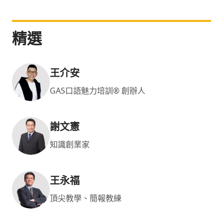
對方採取行動即是「被動談判技術」！ 陳侯勳老師
擁有多年企業內訓講師經驗，課程中運用大量的演
精選
練、故事、引導技巧，幫助學員掌握課程知識點，
授課風格活潑，學員投入度高。授課內容紮實，其
課程架構嚴謹。同類型的課程在坊間有相當多，而
老師則擅長抓住問題背後的核心，從學員的需求出
王介安
發，重視學習成效。課程中會搭配示範教學、案例
GAS口語魅力培訓® 創辦人
引導、情境演練，讓夥伴從實作中學習，強化知識
技轉效果。
謝文憲
知識創業家
王永福
頂尖教學、簡報教練