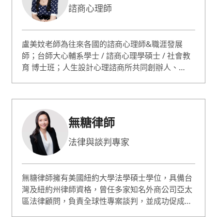
諮商心理師
盧美妏老師為往來各國的諮商心理師&職涯發展
師；台師大心輔系學士 / 諮商心理學碩士 / 社會教
育 博士班；人生設計心理諮商所共同創辦人、
ACDC 亞洲職業生涯發展中心總監。 蔡康永情商課
專業嘉賓；哥倫比亞大學心理論壇專題演講；曾獲
選最有影響力的 50 位心理諮詢師。諮詢服務超過
10000人次；專長職業生涯規劃、自信 / 自我價值
無糖律師
提升、性少數 / 非典型關係。
法律與談判專家
無糖律師擁有美國紐約大學法學碩士學位，具備台
灣及紐約州律師資格，曾任多家知名外商公司亞太
區法律顧問，負責全球性專案談判，並成功促成多
項國際投資與融資案。現為台灣執業律師與上市櫃