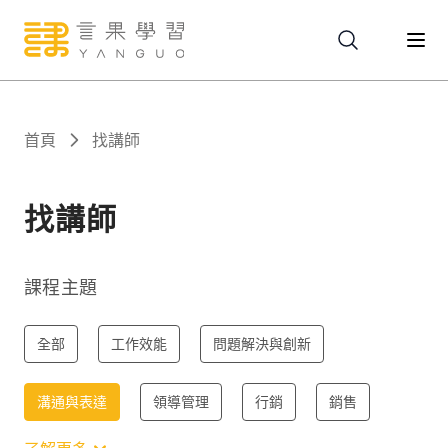
關於
首頁
找講師
服務
找講師
課程
課程主題
報名
全部
工作效能
問題解決與創新
溝通與表達
領導管理
行銷
銷售
文章