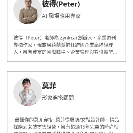
彼得(Peter)
AI 職場應用專家
彼得（Peter）老師為 Zynkr.ai 創辦人、商業週刊
專欄作家，現旅居荷蘭並擔任跨國企業高階經理
人，擁有豐富的國際職場、企業管理與數位轉型實
務經驗。 近年專注於生成式 AI、AI Workflow、數
位轉型與職場生產力應用，其經營之社群平台累積
超過 5 萬名追蹤者，授課超過千名學員，並擔任全
台最大 Claude Code 應用 LINE 社群版主以及《彼
莫菲
得的外商隨筆》版主，長期推廣 AI 工具、工作流
程自動化及 AI Agent 實務應用。
形象穿搭顧問
-最懂你的莫菲穿搭- 莫菲從服裝/女鞋設計師、精品
採購到女裝零售經營，擁有超過15年完整的時尚相