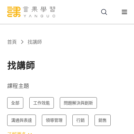
關於
首頁
找講師
服務
找講師
課程
課程主題
報名
全部
工作效能
問題解決與創新
溝通與表達
領導管理
行銷
銷售
文章