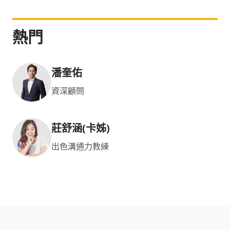
熱門
潘奎佑
資深顧問
莊舒涵(卡姊)
出色溝通力教練