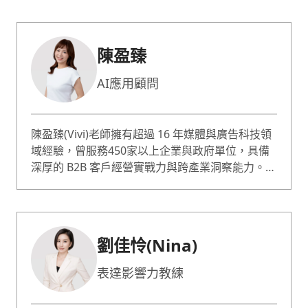
際應用 AI 於課程中。教學風格清晰易懂、幽默有
趣，課程有大量實作練習，給學員最扎實有效的成
長。內容會針對不同學員程度調整，從電腦小白到
陳盈臻
科技公司員工都能輕鬆上手、有所收穫。
AI應用顧問
陳盈臻(Vivi)老師擁有超過 16 年媒體與廣告科技領
域經驗，曾服務450家以上企業與政府單位，具備
深厚的 B2B 客戶經營實戰力與跨產業洞察能力。雖
然是文組背景、至今仍看不懂程式碼，卻靠著 AI
工具與實作，打造出多個實用系統，包括自動化報
表、LINE BOT、Chrome 擴充功能、資料爬蟲，
甚至完整的專案管理系統。 作為一位非技術背景的
劉佳怜(Nina)
AI實作者，我最擅長的不是教原理，而是陪伴不懂
技術的人，協助拆解需求、選對工具、做出真正能
表達影響力教練
解決問題的東西，以實作中學習面對快速變化的AI
運用。