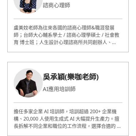
諮商心理師
盧美妏老師為往來各國的諮商心理師&職涯發展
師；台師大心輔系學士 / 諮商心理學碩士 / 社會教
育 博士班；人生設計心理諮商所共同創辦人、
ACDC 亞洲職業生涯發展中心總監。 蔡康永情商課
專業嘉賓；哥倫比亞大學心理論壇專題演講；曾獲
選最有影響力的 50 位心理諮詢師。諮詢服務超過
10000人次；專長職業生涯規劃、自信 / 自我價值
吳承穎(樂咖老師)
提升、性少數 / 非典型關係。
AI應用培訓師
擔任多家企業 AI 培訓師，培訓超過 200+ 企業機
構、20,000 人使用生成式 AI 大幅提升生產力。擅
長拆解不同企業和職位的工作流程，選擇合適的 AI
工具並運用精準 AI 指令，幫助學員快速上手、實