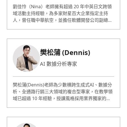
劉佳怜（Nina）老師擁有超過 20 年中英日文跨領
域活動主持經驗，為多家財星百大企業指定主持
人，曾任職中華航空，並擔任軟體開發公司副總。
現為表達影響力學院創辦人，同時是 NVC 非暴力
溝通管理師，專長於高情商表達、衝突管理與情緒
表達，以及專業表達影響力。 以穩健台風、精準語
感與臨場控場能力著稱，近年轉型為表達影響力教
樊松蒲 (Dennis)
練。授課對象橫跨第一線客服、跨部門主管，到需
站上大型舞台的專業講者，教的不是話術，而是如
AI 數據分析專家
何在會議、客訴、衝突與簡報等真實現場，安頓自
己、聽懂對方，發揮真正的表達影響力。授課以實
戰演練為主，搭配遊戲化的教學設計，豐富的口語
樊松蒲(Dennis)老師為少數横跨生成式AI、數據分
表情帶動學員的學習動機與參與度。
析、全通路行銷三大領域的複合型專家，在教學領
域已超過 10 年經驗，授課風格採用業界獨家的
「互動式教學簡報」搭配豐富的企業顧問經驗，能
夠深入企業的痛點根源，提出設計課程與解決方
案。