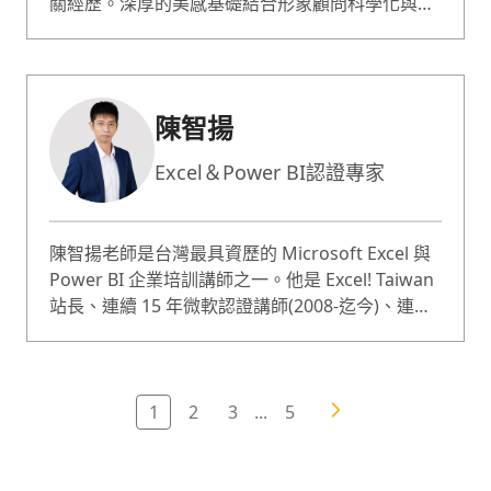
關經歷。深厚的美感基礎結合形象顧問科學化與數
據性的工具，提供一輩子受用的穿搭心法與邏輯。
2019年回台，建構「減法新時尚」理念，為一名提
倡永續時尚的形象穿搭顧問，更是各大新聞媒體時
尚類專訪 講評人，服裝作品屢獲獎項肯定外，也是
陳智揚
禮服改造大賽評審。 首創「料理視覺系」融入穿搭
模組系統，以色彩x身型x風格三大核心關鍵，集結
Excel＆Power BI認證專家
出「333黃金穿搭法」，而獨創「DISC形象訂製」
尤其受企業所喜愛。 莫菲擅長以CSS知識內容搭配
各類案例、互動演練與小組驗收，讓學員透過
陳智揚老師是台灣最具資歷的 Microsoft Excel 與
team building有感學習並借鏡他人案例以挖掘深
Power BI 企業培訓講師之一。他是 Excel! Taiwan
層需求，產生改變的力量，讓形象走在能力前面！
站長、連續 15 年微軟認證講師(2008-迄今)、連續
莫菲深信只要認識個人優勢，每個人都能閃閃發
13 年微軟最有價值專家（MVP，2010 年至今），
亮，穿出經典 搭出風格 揭開隱藏的美好自己！
並獲得 Microsoft Office 全球最佳教師獎。具備淡
江大學資訊工程研究所博士學位，並長期擔任微軟
世界大賽 Excel 國手指導老師，帶領學員奪下多個
1
2
3
...
5
世界冠軍。授課企業涵蓋中華電信、國泰世華銀
行、台灣大學醫院、台灣證券交易所等超過 50 家
知名機構，協助企業員工從資料整理到數據視覺