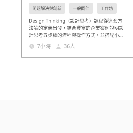
問題解決與創新
一般同仁
工作坊
Design Thinking（設計思考）課程從這套方
法論的定義出發，結合豐富的企業案例說明設
計思考五步驟的流程與操作方式，並搭配小組
的演練與發表，讓知識能即學即用。協助企業
7
小時
36
人
藉由設計思考課程激發員工的創新想法，在瞬
息萬變的市場中常保競爭力。