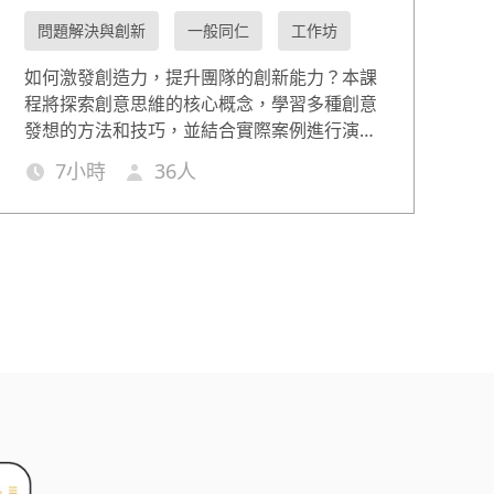
問題解決與創新
一般同仁
工作坊
如何激發創造力，提升團隊的創新能力？本課
程將探索創意思維的核心概念，學習多種創意
發想的方法和技巧，並結合實際案例進行演
練，確保您能在工作中靈活應用這些方法，促
7
小時
36
人
進企業內部創新和競爭力的提升。