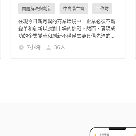
問題解決與創新
中高階主管
工作坊
在現今日新月異的商業環境中，企業必須不斷
變革和創新以應對市場的挑戰。然而，實現成
功的企業變革和創新不僅僅需要具備先進的技
術和策略，更需要有卓越的領導力來引導團
7
小時
36
人
隊，建立創新文化，並有效推動變革的實施。
本課程將幫助企業內部的領導者和管理者，透
過深入的學習和討論，提升其變革和創新領導
力，並掌握成功實施變革和創新所需的關鍵策
略和方法。