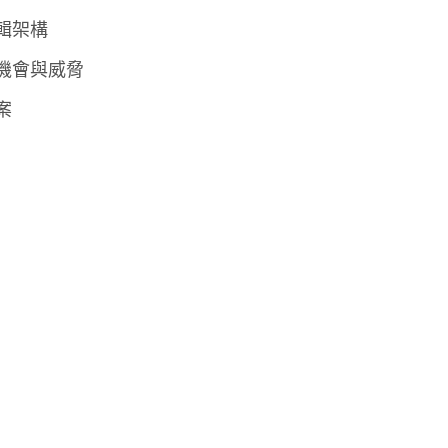
輯架構
機會與威脅
案