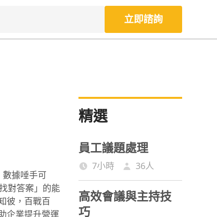
立即諮詢
精選
員工議題處理
7小時
36
人
，數據唾手可
、找對答案」的能
高效會議與主持技
知彼，百戰百
巧
助企業提升營運