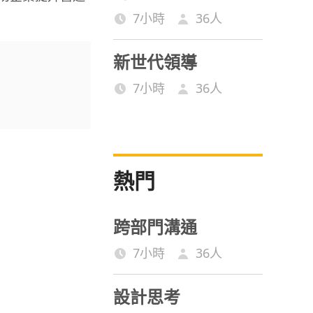
7小時
36
人
新世代領導
7小時
36
人
熱門
跨部門溝通
7小時
36
人
設計思考