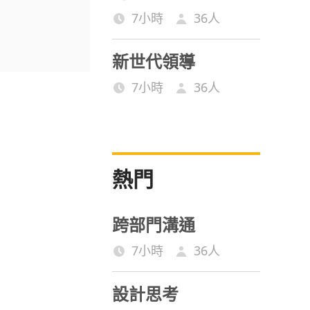
7小時
36
人
新世代領導
7小時
36
人
熱門
跨部門溝通
7小時
36
人
設計思考