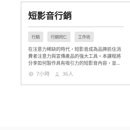
短影音行銷
行銷
行銷同仁
工作坊
在注意力稀缺的時代，短影音成為品牌抓住消
費者注意力與宣傳產品的強大工具。本課程將
分享如何製作具有吸引力的短影音內容，並運
用各種社群平台進行推廣，讓品牌或商品脫穎
7
小時
36
人
而出，抓住目標受眾，有效提升流量與業績。