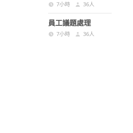
7小時
36
人
員工議題處理
7小時
36
人