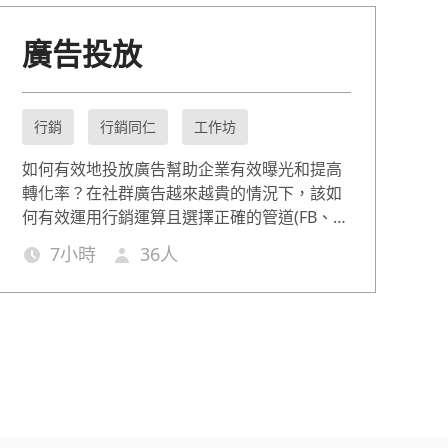
廣告投放
行銷
行銷同仁
工作坊
如何有效地投放廣告幫助企業有效曝光和提高
轉化率？在社群廣告越來越貴的情況下，該如
何有效運用行銷運算且選擇正確的管道(FB、
Google、line@等)？本堂課會教導您如何在不
7
小時
36
人
同管道去曝光您的商品，有效提升業績，幫助
您在競爭激烈的市場中脫穎而出。