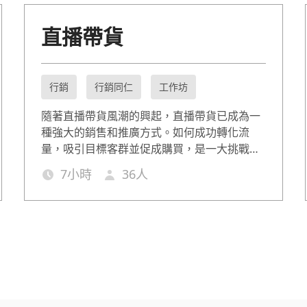
直播帶貨
行銷
行銷同仁
工作坊
隨著直播帶貨風潮的興起，直播帶貨已成為一
種強大的銷售和推廣方式。如何成功轉化流
量，吸引目標客群並促成購買，是一大挑戰。
本課程將分享如何從平台選擇、內容創作到互
7
小時
36
人
動策略技巧，讓您掌握有效的直播帶貨技巧，
提升銷售業績。