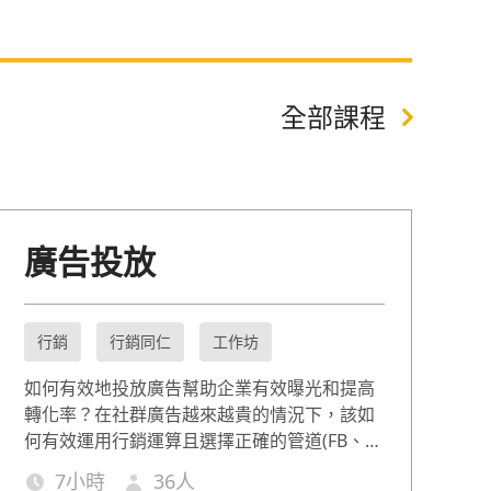
全部課程
廣告投放
行銷
行銷同仁
工作坊
如何有效地投放廣告幫助企業有效曝光和提高
轉化率？在社群廣告越來越貴的情況下，該如
何有效運用行銷運算且選擇正確的管道(FB、
Google、line@等)？本堂課會教導您如何在不
7
小時
36
人