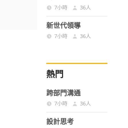
7小時
36
人
新世代領導
7小時
36
人
熱門
跨部門溝通
7小時
36
人
設計思考