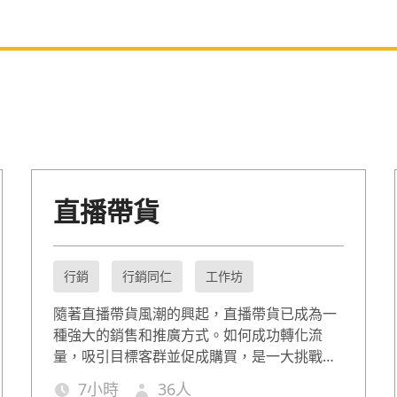
直播帶貨
行銷
行銷同仁
工作坊
隨著直播帶貨風潮的興起，直播帶貨已成為一
種強大的銷售和推廣方式。如何成功轉化流
量，吸引目標客群並促成購買，是一大挑戰。
本課程將分享如何從平台選擇、內容創作到互
7
小時
36
人