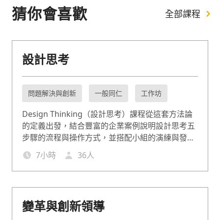
猜你會喜歡
全部課程
設計思考
問題解決與創新
一般同仁
工作坊
Design Thinking（設計思考）課程從這套方法論
的定義出發，結合豐富的企業案例說明設計思考五
步驟的流程與操作方式，並搭配小組的演練與發
表，讓知識能即學即用。協助企業藉由設計思考課
7
小時
36
人
程激發員工的創新想法，在瞬息萬變的市場中常保
競爭力。
變革與創新領導