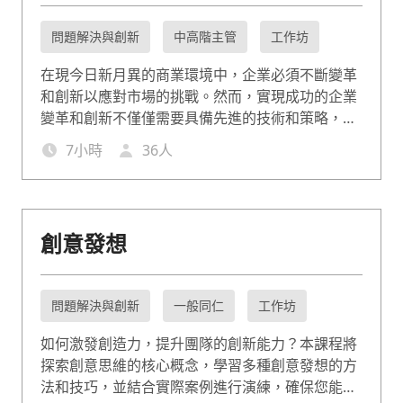
問題解決與創新
中高階主管
工作坊
在現今日新月異的商業環境中，企業必須不斷變革
和創新以應對市場的挑戰。然而，實現成功的企業
變革和創新不僅僅需要具備先進的技術和策略，更
需要有卓越的領導力來引導團隊，建立創新文化，
7
小時
36
人
並有效推動變革的實施。本課程將幫助企業內部的
領導者和管理者，透過深入的學習和討論，提升其
變革和創新領導力，並掌握成功實施變革和創新所
需的關鍵策略和方法。
創意發想
問題解決與創新
一般同仁
工作坊
如何激發創造力，提升團隊的創新能力？本課程將
探索創意思維的核心概念，學習多種創意發想的方
法和技巧，並結合實際案例進行演練，確保您能在