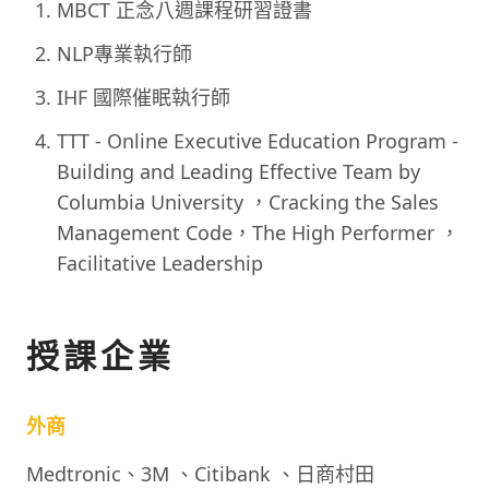
MBCT 正念八週課程研習證書
NLP專業執行師
IHF 國際催眠執行師
TTT - Online Executive Education Program -
Building and Leading Effective Team by
Columbia University ，Cracking the Sales
Management Code，The High Performer ，
Facilitative Leadership
授課企業
外商
Medtronic、3M 、Citibank 、日商村田