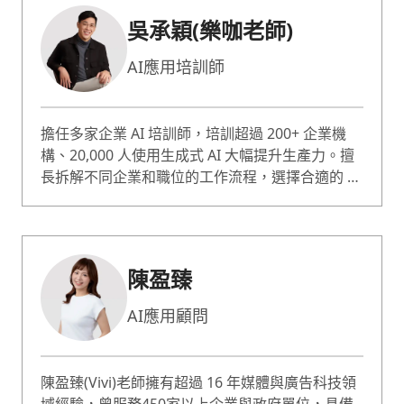
10000人次；專長職業生涯規劃、自信 / 自我價值
吳承穎(樂咖老師)
提升、性少數 / 非典型關係。
AI應用培訓師
擔任多家企業 AI 培訓師，培訓超過 200+ 企業機
構、20,000 人使用生成式 AI 大幅提升生產力。擅
長拆解不同企業和職位的工作流程，選擇合適的 AI
工具並運用精準 AI 指令，幫助學員快速上手、實
際應用 AI 於課程中。教學風格清晰易懂、幽默有
趣，課程有大量實作練習，給學員最扎實有效的成
長。內容會針對不同學員程度調整，從電腦小白到
陳盈臻
科技公司員工都能輕鬆上手、有所收穫。
AI應用顧問
陳盈臻(Vivi)老師擁有超過 16 年媒體與廣告科技領