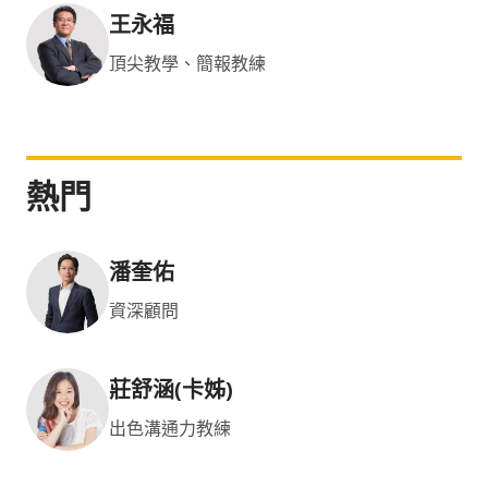
王永福
頂尖教學、簡報教練
熱門
潘奎佑
資深顧問
莊舒涵(卡姊)
出色溝通力教練