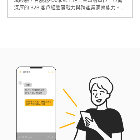
域經驗，曾服務450家以上企業與政府單位，具備
深厚的 B2B 客戶經營實戰力與跨產業洞察能力。雖
然是文組背景、至今仍看不懂程式碼，卻靠著 AI
工具與實作，打造出多個實用系統，包括自動化報
表、LINE BOT、Chrome 擴充功能、資料爬蟲，
甚至完整的專案管理系統。 作為一位非技術背景的
AI實作者，我最擅長的不是教原理，而是陪伴不懂
技術的人，協助拆解需求、選對工具、做出真正能
解決問題的東西，以實作中學習面對快速變化的AI
運用。