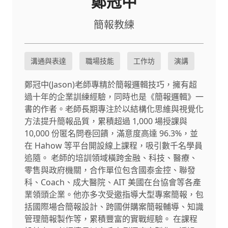
鄭冠中
簡報教練
溝通與表達
職場技能
工作坊
演講
鄭冠中(Jason)老師專精於簡報邏輯技巧，擁有超
過十年的企業訓練經驗，同時也是《簡報邏輯》一
書的作者。老師長期專注於以結構化思維與視覺化
方法提升簡報品質，累積超過 1,000 場授課與
10,000 份匿名問卷回饋，滿意度高達 96.3%，並
在 Hahow 等平台開設線上課程，吸引數千名學員
追隨。 老師的培訓領域橫跨金融、科技、醫療、
零售與政府機關，合作單位包含國泰金控、聯發
科、Coach、成大醫院、AIT 美國在台協會等各產
業領頭企業。他亦多次受邀指導大型專案簡報，包
括國際場合簡報設計、跨國併購案簡報輔導、知識
管理簡報製作等，累積豐富的實戰經驗。 在課程