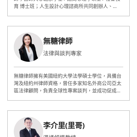
育 博士班；人生設計心理諮商所共同創辦人、
ACDC 亞洲職業生涯發展中心總監。 蔡康永情商課
專業嘉賓；哥倫比亞大學心理論壇專題演講；曾獲
選最有影響力的 50 位心理諮詢師。諮詢服務超過
10000人次；專長職業生涯規劃、自信 / 自我價值
無糖律師
提升、性少數 / 非典型關係。
法律與談判專家
無糖律師擁有美國紐約大學法學碩士學位，具備台
灣及紐約州律師資格，曾任多家知名外商公司亞太
區法律顧問，負責全球性專案談判，並成功促成多
項國際投資與融資案。現為台灣執業律師與上市櫃
公司獨立董事，專精法律、商務談判與企業商務策
略、企業法遵合規等。 無糖律師著有《識人談判
課》與《誰說只是約會，你就不用懂法律？》書
李介里(里哥)
籍，以實務案例剖析談判技巧與法律思維。時常至
企業與民間團體做演講和培訓，深受好評。無糖律