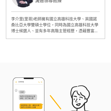
溝通領導教練
師相信談判的核心在於理解與策略，致力於幫助企
業了解法律、及時規劃相關組織、教育訓練並以此
協助法律風險之控管並取得優勢。
李介里(里哥)老師擁有國立高雄科技大學、英國諾
桑比亞大學雙碩士學位，同時為國立高雄科技大學
博士候選人、並有多年高階主管經歷，憑藉豐富的
實務經驗，老師擅長教授溝通與表達、出色溝通力
及領導管理等課程。他的教學風格注重將知識與實
務結合，讓學員能夠學以致用。此外，老師也具備
全英文授課經驗，並在多家企業擔任講師。