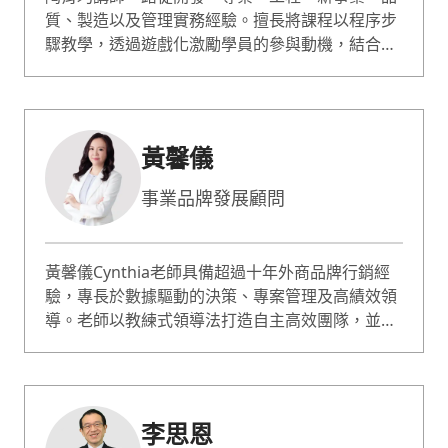
質、製造以及管理實務經驗。擅長將課程以程序步
驟教學，透過遊戲化激勵學員的參與動機，結合情
境體驗式學習，讓學員從企業真實案例中完成各階
段產出，體驗課程知識點；並快速解析轉化，讓學
習成效即刻有感。教授PDCA高效工作、流程改
善、問題解決、設計思考、專案管理...等議題
黃馨儀
事業品牌發展顧問
黃馨儀Cynthia老師具備超過十年外商品牌行銷經
驗，專長於數據驅動的決策、專案管理及高績效領
導。老師以教練式領導法打造自主高效團隊，並協
助台灣中小企業與個人品牌規劃策略、組織重整及
時間管理。老師的課程設計強調實務與理論的結
合，並善於運用引導式教學，讓學員能制定具體的
行動方案，立即應用於實際工作，深受學員與企業
李思恩
好評。