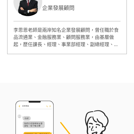
企業發展顧問
李思恩老師是兩岸知名企業發展顧問，曾任職於食
品流通業、金融服務業、顧問服務業，由基層做
起，歷任課長、經理、事業部經理、副總經理、總
經理等管理職，歷練人力資源、行銷企劃、批發銷
售、連鎖店經營等職能，企業工作經驗紮實，理論
與實務具體結合，專長於管理體系建立、能力發展
諮詢、經營診斷與決策分析等。 李思恩老師授課幽
默風趣、手法活潑生動、分析條理嚴謹，曾應邀至
海峽兩岸五百餘家企業授課，其中並創下聯想電
腦、華邦電子、阿里巴巴、佳格食品等知名企業的
講師授課滿意度最高紀錄。同時也是第一位獲邀在
中國教育電視台國視講堂主講企業管理課程的台灣
講師。