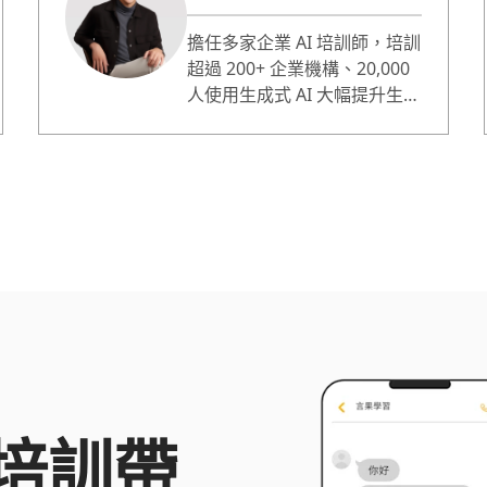
擔任多家企業 AI 培訓師，培訓
超過 200+ 企業機構、20,000
人使用生成式 AI 大幅提升生產
力。擅長拆解不同企業和職位
的工作流程，選擇合適的 AI 工
具並運用精準 AI 指令，幫助學
員快速上手、實際應用 AI 於課
程中。教學風格清晰易懂、幽
默有趣，課程有大量實作練
習，給學員最扎實有效的成
長。內容會針對不同學員程度
調整，從電腦小白到科技公司
員工都能輕鬆上手、有所收
穫。
培訓帶