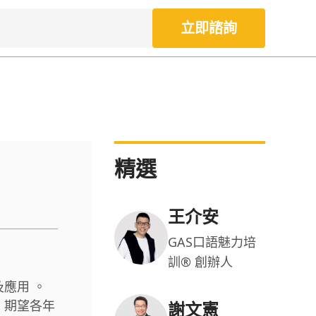
立即諮詢
精選
王介安
GAS口語魅力培
訓® 創辦人
及應用 。
 期望各年
謝文憲