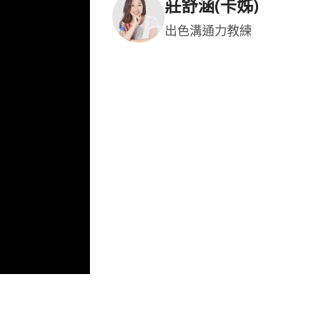
莊舒涵(卡姊)
出色溝通力教練