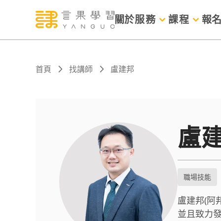
關於
服務
課程
報
首頁
找講師
盧建邦
盧
職場技能
盧建邦(阿
並且致力發