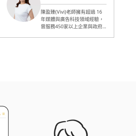
陳盈臻(Vivi)老師擁有超過 16
年媒體與廣告科技領域經驗，
曾服務450家以上企業與政府
單位，具備深厚的 B2B 客戶經
營實戰力與跨產業洞察能力。
雖然是文組背景、至今仍看不
懂程式碼，卻靠著 AI 工具與實
作，打造出多個實用系統，包
括自動化報表、LINE BOT、
Chrome 擴充功能、資料爬
蟲，甚至完整的專案管理系
統。 作為一位非技術背景的AI
實作者，我最擅長的不是教原
理，而是陪伴不懂技術的人，
協助拆解需求、選對工具、做
出真正能解決問題的東西，以
實作中學習面對快速變化的AI
運用。