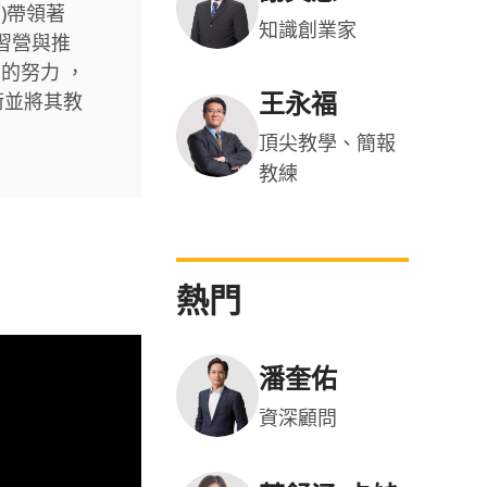
)帶領著
知識創業家
研習營與推
的努力 ，
王永福
術並將其教
頂尖教學、簡報
教練
熱門
潘奎佑
資深顧問