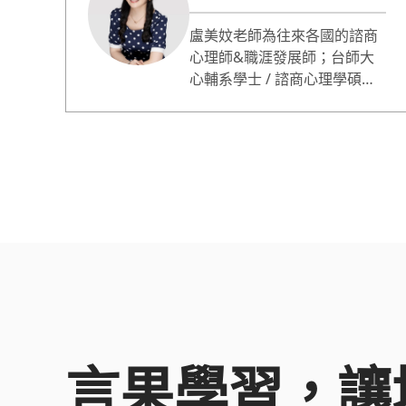
盧美妏老師為往來各國的諮商
心理師&職涯發展師；台師大
心輔系學士 / 諮商心理學碩士 /
社會教育 博士班；人生設計心
理諮商所共同創辦人、ACDC
亞洲職業生涯發展中心總監。
蔡康永情商課專業嘉賓；哥倫
比亞大學心理論壇專題演講；
曾獲選最有影響力的 50 位心
理諮詢師。諮詢服務超過
10000人次；專長職業生涯規
劃、自信 / 自我價值提升、性
少數 / 非典型關係。
言果學習，讓