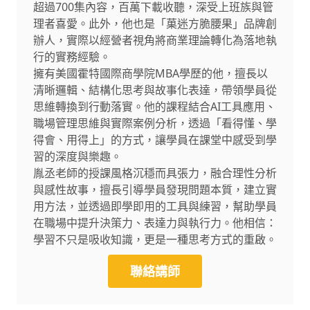
超過700集內容，百萬下載收聽，深受上班族與管
理者喜愛。此外，他也是「菓迷方脆腰果」品牌創
辦人，實際以經營者視角將商業理論轉化為落地執
行的實務經驗。
擁有美國霍特國際商學院MBA學歷的他，擅長以
清晰邏輯、結構化思考與故事化表達，帶領學員從
思維轉換到行動落實。他的課程結合AI工具應用、
職場管理思維與實際案例分析，透過「看得懂、學
得會、用得上」的方式，讓學員在課堂中感受到學
習的深度與樂趣。
胤丞老師的授課風格沉穩而具張力，融合理性分析
與感性故事，擅長引導學員發現問題本質，建立實
用方法，並透過即學即用的工具與練習，幫助學員
在職場中提升決策力、表達力與執行力。他相信：
學習不只是吸收知識，更是一種思考方式的重啟。
聯絡講師