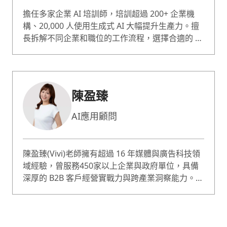
擔任多家企業 AI 培訓師，培訓超過 200+ 企業機
構、20,000 人使用生成式 AI 大幅提升生產力。擅
長拆解不同企業和職位的工作流程，選擇合適的 AI
工具並運用精準 AI 指令，幫助學員快速上手、實
際應用 AI 於課程中。教學風格清晰易懂、幽默有
趣，課程有大量實作練習，給學員最扎實有效的成
長。內容會針對不同學員程度調整，從電腦小白到
陳盈臻
科技公司員工都能輕鬆上手、有所收穫。
AI應用顧問
陳盈臻(Vivi)老師擁有超過 16 年媒體與廣告科技領
域經驗，曾服務450家以上企業與政府單位，具備
深厚的 B2B 客戶經營實戰力與跨產業洞察能力。雖
然是文組背景、至今仍看不懂程式碼，卻靠著 AI
工具與實作，打造出多個實用系統，包括自動化報
表、LINE BOT、Chrome 擴充功能、資料爬蟲，
甚至完整的專案管理系統。 作為一位非技術背景的