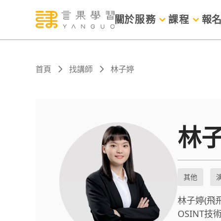
關於
服務
課程
報
首頁
找講師
林子婷
林
其他
林子婷(飛
OSINT