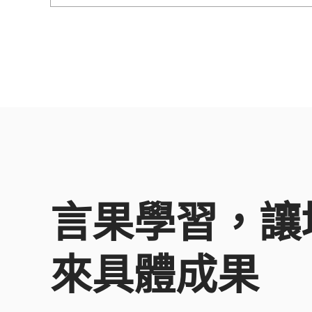
主管至基層同仁。擅長以體驗
式學習為核心，透過情境模擬
與引導提問營造高互動、高信
任氛圍，專長於團隊溝通、領
導管理與跨世代合作，協助企
業建立共識並將培訓轉化為組
織改變的關鍵契機。
言果學習，讓
來具體成果