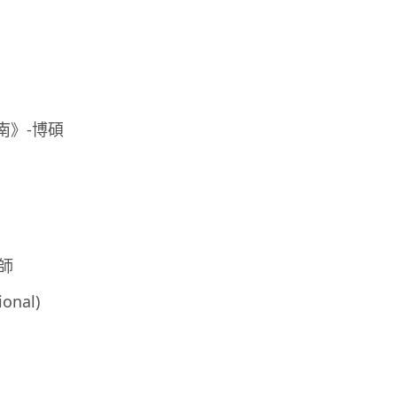
指南》-博碩
師
ional)
）