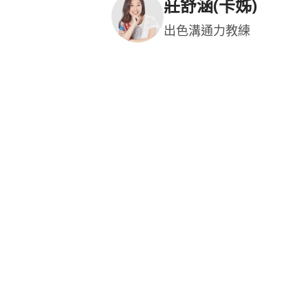
莊舒涵(卡姊)
出色溝通力教練