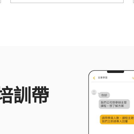
理諮商所共同創辦人、ACDC
亞洲職業生涯發展中心總監。
蔡康永情商課專業嘉賓；哥倫
比亞大學心理論壇專題演講；
曾獲選最有影響力的 50 位心
理諮詢師。諮詢服務超過
10000人次；專長職業生涯規
劃、自信 / 自我價值提升、性
少數 / 非典型關係。
培訓帶