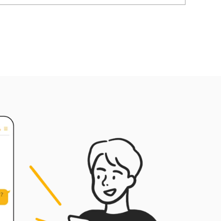
的工作流程，選擇合適的 AI 工
具並運用精準 AI 指令，幫助學
員快速上手、實際應用 AI 於課
程中。教學風格清晰易懂、幽
默有趣，課程有大量實作練
習，給學員最扎實有效的成
長。內容會針對不同學員程度
調整，從電腦小白到科技公司
員工都能輕鬆上手、有所收
穫。