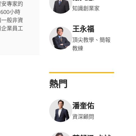
資安專家的
知識創業家
600小時
讓一般非資
王永福
與企業員工
頂尖教學、簡報
教練
熱門
潘奎佑
資深顧問