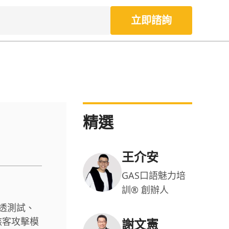
立即諮詢
精選
王介安
GAS口語魅力培
訓® 創辦人
透測試、
駭客攻擊模
謝文憲