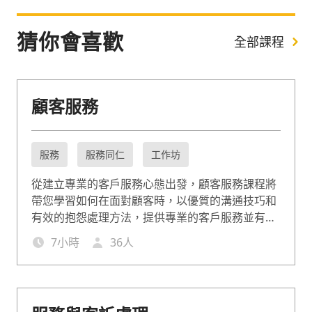
猜你會喜歡
全部課程
顧客服務
服務
服務同仁
工作坊
從建立專業的客戶服務心態出發，顧客服務課程將
帶您學習如何在面對顧客時，以優質的溝通技巧和
有效的抱怨處理方法，提供專業的客戶服務並有效
化解客訴！此課程適合希望以高品質的顧客服務提
7
小時
36
人
升客戶體驗與忠誠度，讓公司在獲得正面的評價的
同時，也開發出被客戶轉介紹契機的企業。