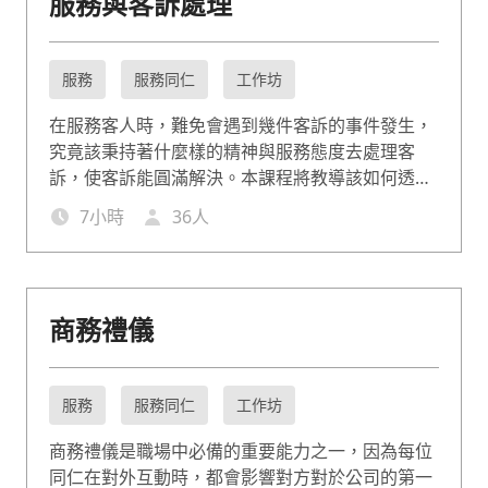
服務與客訴處理
服務
服務同仁
工作坊
在服務客人時，難免會遇到幾件客訴的事件發生，
究竟該秉持著什麼樣的精神與服務態度去處理客
訴，使客訴能圓滿解決。本課程將教導該如何透過
正確的服務顧客心態與處理原則技巧與作業流程，
7
小時
36
人
能讓客訴危機轉變為正向結果，使顧客對於服務品
質留下深刻印象。
商務禮儀
服務
服務同仁
工作坊
商務禮儀是職場中必備的重要能力之一，因為每位
同仁在對外互動時，都會影響對方對於公司的第一