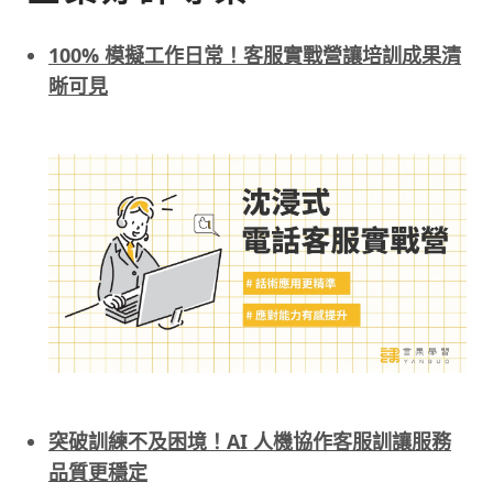
100% 模擬工作日常！客服實戰營讓培訓成果清
晰可見
突破訓練不及困境！AI 人機協作客服訓讓服務
品質更穩定