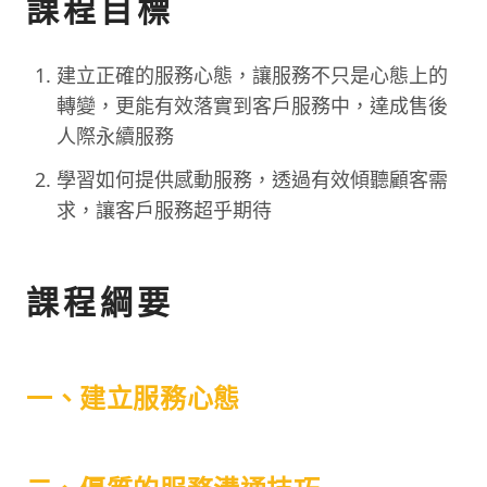
課程目標
建立正確的服務心態，讓服務不只是心態上的
轉變，更能有效落實到客戶服務中，達成售後
人際永續服務
學習如何提供感動服務，透過有效傾聽顧客需
求，讓客戶服務超乎期待
課程綱要
一、建立服務心態