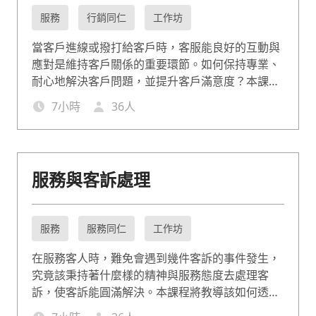
服務
行銷同仁
工作坊
當客戶進線或撥打給客戶時，客服能良好的互動與
應對是維持客戶關係的重要環節。如何保持專業、
耐心地解決客戶問題，並提升客戶滿意度？本課程
將分享電話客服(或文字客服)的應對技巧，以及遇
7
小時
36
人
到客訴時該如何處理與面對，幫助提高客服同仁服
務品質，塑造企業良好的品牌形象。
服務與客訴處理
服務
服務同仁
工作坊
在服務客人時，難免會遇到幾件客訴的事件發生，
究竟該秉持著什麼樣的精神與服務態度去處理客
訴，使客訴能圓滿解決。本課程將教導該如何透過
正確的服務顧客心態與處理原則技巧與作業流程，