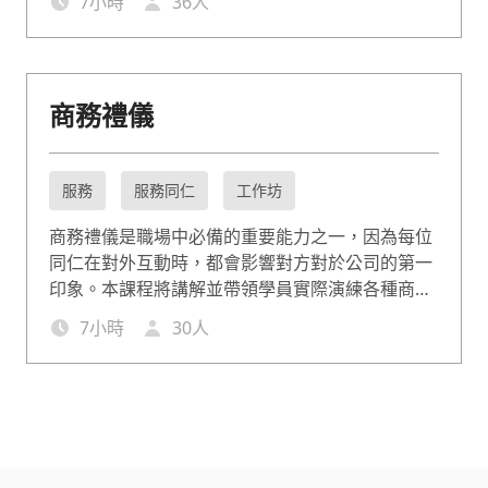
7
小時
36
人
能讓客訴危機轉變為正向結果，使顧客對於服務品
質留下深刻印象。
商務禮儀
服務
服務同仁
工作坊
商務禮儀是職場中必備的重要能力之一，因為每位
同仁在對外互動時，都會影響對方對於公司的第一
印象。本課程將講解並帶領學員實際演練各種商務
場合下的應對技巧，包括商務場合上的握手、換名
7
小時
30
人
片、走路儀態、乘車禮儀等。透過商務禮儀課程，
學員將學習如何展現專業儀容與姿態，提升在內部
與外部的形象，成為一名在商業場合優雅自信的專
業人士。