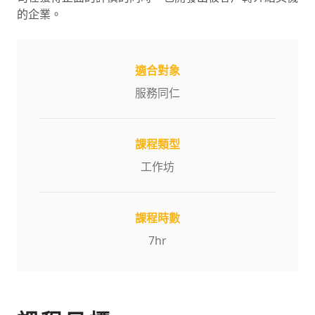
的企業。
適合對象
服務同仁
課程類型
工作坊
課程時數
7
hr