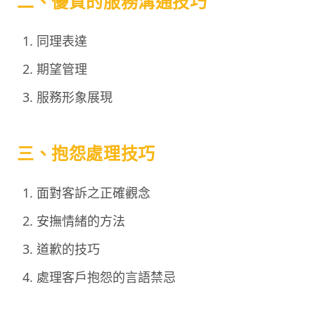
二、優質的服務溝通技巧
同理表達
期望管理
服務形象展現
三、抱怨處理技巧
面對客訴之正確觀念
安撫情緒的方法
道歉的技巧
處理客戶抱怨的言語禁忌