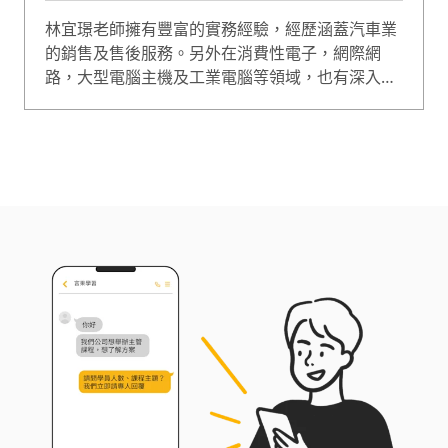
林宜璟老師擁有豐富的實務經驗，經歷涵蓋汽車業
的銷售及售後服務。另外在消費性電子，網際網
路，大型電腦主機及工業電腦等領域，也有深入的
體會。在企業中高階主管的歷練，則使他能以宏觀
的角度，剖析企業的行爲及策略，常能爲學員帶來
耳目一新的啓發。 而老師所主持的所有課程，即都
是從「解題」出發。林宜璟老師以他多年企業實務
及教學經驗，將課程緊密連結到工作。理論基礎紮
實，但絕不空談學理，在課堂上精準貼切的回饋，
激盪自己與學員思想的火花，成為一位促成有效行
為改變的顧問，擅長課程包含目標管理、問題分析
解決、績效管理、銷售技巧、溝通與談判技巧等。