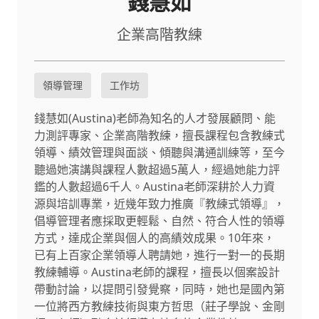
錢慧如
企業高階教練
領導管理
工作坊
錢慧如(Austina)老師為知名的人才發展顧問、能
力測評專家、企業高階教練，擅長課程包含教練式
領導、績效管理與面談、傾聽與溝通訓練等，至今
聽過她演講與課程人數超過5萬人，經過她能力評
鑑的人數超過6千人。Austina老師深耕於人力資
源與培訓專業，近幾年致力推廣『教練式領導』，
倡導管理者應採取更輕鬆、自然、符合人性的領導
方式，達成企業與個人的高績效成果。10年來，
已有上百家企業領導人聘請她，進行一對一的長期
教練輔導。Austina老師的課程，擅長以個案設計
帶動討論，以提問引發覺察，同時，她也是國內第
一位將西方教練技術與東方哲思（莊子學說、金剛