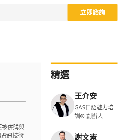
立即諮詢
精選
王介安
GAS口語魅力培
訓® 創辦人
經被併購與
與資訊技術
謝文憲