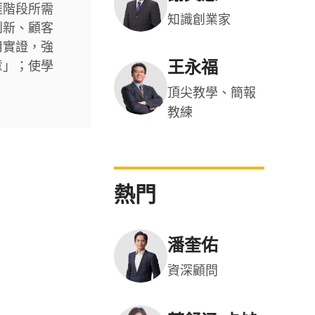
涯階段所需
知識創業家
創新、顧客
用實證，強
王永福
意」；使學
頂尖教學、簡報
教練
熱門
潘奎佑
資深顧問