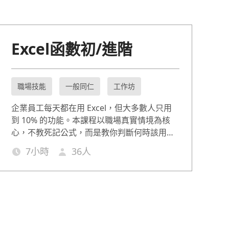
Excel函數初/進階
職場技能
一般同仁
工作坊
企業員工每天都在用 Excel，但大多數人只用
到 10% 的功能。本課程以職場真實情境為核
心，不教死記公式，而是教你判斷何時該用哪
個函數，讓 VLOOKUP、SUMIFS、TEXT、
7
小時
36
人
MID 等關鍵函數在工作中真正派上用場。課程
分為初階(7hr)與進階(7hr)，適合從完全不熟函
數到有基礎但想突破瓶頸的職場工作者，每個
函數搭配企業實際案例演練，確保學以致用，
讓您在資料處理上更有效率。