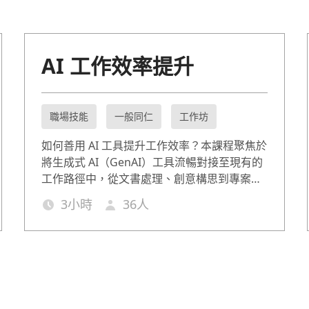
AI 工作效率提升
職場技能
一般同仁
工作坊
如何善用 AI 工具提升工作效率？本課程聚焦於
將生成式 AI（GenAI）工具流暢對接至現有的
工作路徑中，從文書處理、創意構思到專案管
理，教導學員如何精準下令，與 AI 協作，讓
3
小時
36
人
AI 成為最有默契的數位同事。