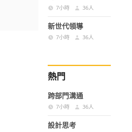
7小時
36
人
新世代領導
7小時
36
人
熱門
跨部門溝通
7小時
36
人
設計思考