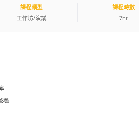
課程類型
課程時數
工作坊
/
演講
7
hr
率
影響