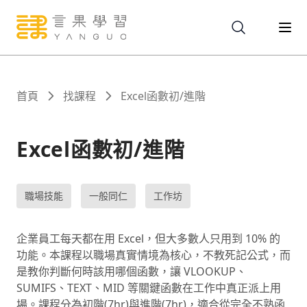
關於
首頁
找課程
Excel函數初/進階
服務
Excel函數初/進階
課程
職場技能
一般同仁
工作坊
報名
企業員工每天都在用 Excel，但大多數人只用到 10% 的
功能。本課程以職場真實情境為核心，不教死記公式，而
是教你判斷何時該用哪個函數，讓 VLOOKUP、
文章
SUMIFS、TEXT、MID 等關鍵函數在工作中真正派上用
場。課程分為初階(7hr)與進階(7hr)，適合從完全不熟函