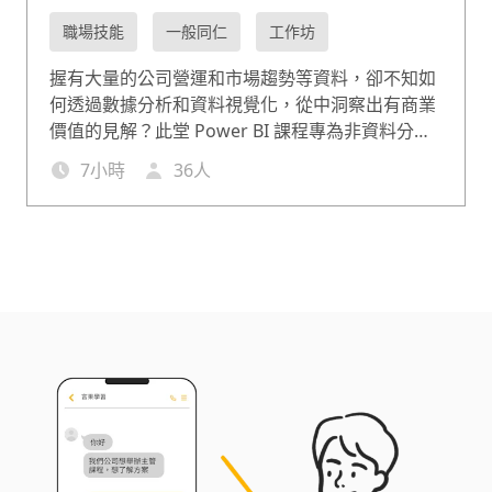
職場技能
一般同仁
工作坊
握有大量的公司營運和市場趨勢等資料，卻不知如
何透過數據分析和資料視覺化，從中洞察出有商業
價值的見解？此堂 Power BI 課程專為非資料分析
背景出身的員工設計，內容涵蓋報表與儀表板的製
7
小時
36
人
作，以及 Data Analysis Expressions（資料分析
式，簡稱：DAX）教學等。讓一般員工輕鬆入門數
據分析，在工作上以資料驅動決策。