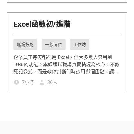
Excel函數初/進階
職場技能
一般同仁
工作坊
企業員工每天都在用 Excel，但大多數人只用到
10% 的功能。本課程以職場真實情境為核心，不教
死記公式，而是教你判斷何時該用哪個函數，讓
VLOOKUP、SUMIFS、TEXT、MID 等關鍵函數在
7
小時
36
人
工作中真正派上用場。課程分為初階(7hr)與進階
(7hr)，適合從完全不熟函數到有基礎但想突破瓶頸
的職場工作者，每個函數搭配企業實際案例演練，
確保學以致用，讓您在資料處理上更有效率。