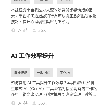
本課程分享自我壓力來源的辨識與影響情緒的因
素，學習如何透過認知行為療法與正念解壓等放鬆
技巧，提升心理韌性與壓力調節力。
7
小時
36
人
AI 工作效率提升
職場技能
一般同仁
工作坊
如何善用 AI 工具提升工作效率？本課程聚焦於將
生成式 AI（GenAI）工具流暢對接至現有的工作路
徑中，從文書處理、創意構思到專案管理，教導學
員如何精準下令，與 AI 協作，讓 AI 成為最有默契
3
小時
36
人
的數位同事。