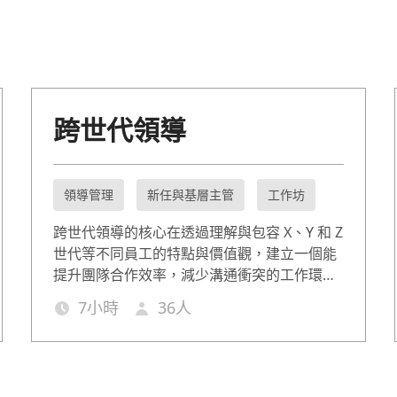
跨世代領導
領導管理
新任與基層主管
工作坊
跨世代領導的核心在透過理解與包容 X、Y 和 Z
世代等不同員工的特點與價值觀，建立一個能
提升團隊合作效率，減少溝通衝突的工作環
境。本堂跨世代領導課程聚焦在「理解與尊
7
小時
36
人
重」、「溝通與合作」及「激勵與管理」。讓
管理者運用教練式領導，引領 Z 世代與資深員
工攜手共創更高的團隊績效。