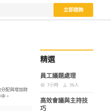
立即諮詢
精選
員工議題處理
7小時
36
人
地分配與增加財
作中。
高效會議與主持技
巧