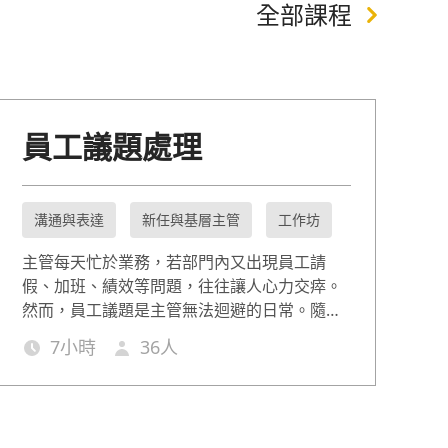
全部課程
員工議題處理
溝通與表達
新任與基層主管
工作坊
主管每天忙於業務，若部門內又出現員工請
假、加班、績效等問題，往往讓人心力交瘁。
然而，員工議題是主管無法迴避的日常。隨著
法令規範與員工權益意識提升，世代對工作的
7
小時
36
人
態度與期待也大不相同。面對這些人事挑戰，
主管需要的不只是經驗，更是能即時應對的管
理工具與溝通技巧。本課程精選出勤、請假、
加班、工作、績效、輔導面向常見情境，傳授