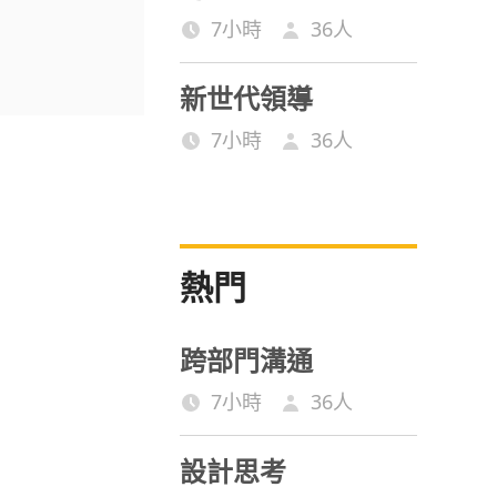
7小時
36
人
新世代領導
7小時
36
人
熱門
跨部門溝通
7小時
36
人
設計思考