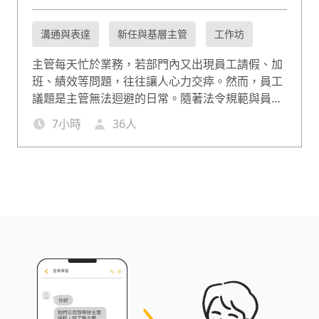
溝通與表達
新任與基層主管
工作坊
主管每天忙於業務，若部門內又出現員工請假、加
班、績效等問題，往往讓人心力交瘁。然而，員工
議題是主管無法迴避的日常。隨著法令規範與員工
權益意識提升，世代對工作的態度與期待也大不相
7
小時
36
人
同。面對這些人事挑戰，主管需要的不只是經驗，
更是能即時應對的管理工具與溝通技巧。本課程精
選出勤、請假、加班、工作、績效、輔導面向常見
情境，傳授實用心法，協助主管有效處理員工議
題，讓管理更有原則、更有溫度。