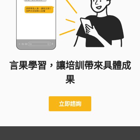
言果學習，讓培訓帶來具體成
果
立即諮詢