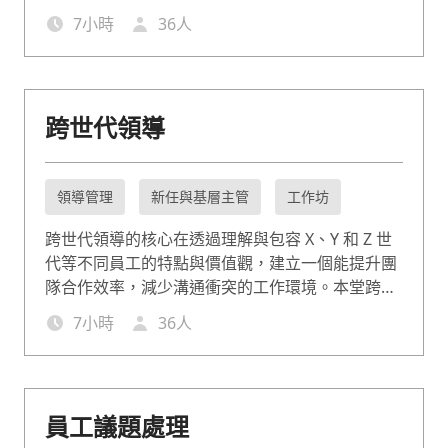
7
小時
36
人
跨世代領導
領導管理
新任與基層主管
工作坊
跨世代領導的核心在透過理解與包容 X、Y 和 Z 世
代等不同員工的特點與價值觀，建立一個能提升團
隊合作效率，減少溝通衝突的工作環境。本堂跨世
代領導課程聚焦在「理解與尊重」、「溝通與合
7
小時
36
人
作」及「激勵與管理」。讓管理者運用教練式領
導，引領 Z 世代與資深員工攜手共創更高的團隊績
效。
員工議題處理