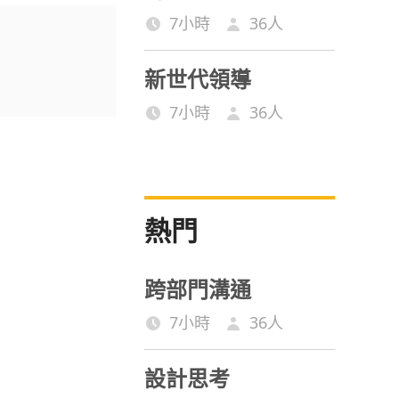
7小時
36
人
新世代領導
7小時
36
人
熱門
跨部門溝通
7小時
36
人
設計思考