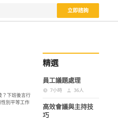
立即諮詢
精選
員工議題處理
7小時
36
人
凌？下班後言行
與性別平等工作
高效會議與主持技
巧