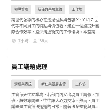
領導管理
新任與基層主管
工作坊
跨世代領導的核心在透過理解與包容 X、Y 和 Z 世
代等不同員工的特點與價值觀，建立一個能提升團
隊合作效率，減少溝通衝突的工作環境。本堂跨世
代領導課程聚焦在「理解與尊重」、「溝通與合
7
小時
36
人
作」及「激勵與管理」。讓管理者運用教練式領
導，引領 Z 世代與資深員工攜手共創更高的團隊績
效。
員工議題處理
溝通與表達
新任與基層主管
工作坊
主管每天忙於業務，若部門內又出現員工請假、加
班、績效等問題，往往讓人心力交瘁。然而，員工
議題是主管無法迴避的日常。隨著法令規範與員工