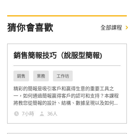
猜你會喜歡
全部課程
銷售簡報技巧（說服型簡報)
銷售
業務
工作坊
精彩的簡報是吸引客戶和贏得生意的重要工具之
一，如何通過簡報贏得客戶的認可和支持？本課程
將教您從簡報的設計、結構、數據呈現以及如何應
對問題等技巧，幫助您打造引人入勝的銷售簡報，
7
小時
36
人
提高您的銷售業績和影響力。