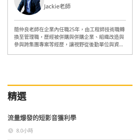
Jackie老師
簡仲良老師在企業內任職25年，由工程師技術職轉
換至管理職，歷經被併購與併購企業、組織改造與
參與跨集團專案等經歷，讓視野從後勤單位與資訊
技術層次跳脫，擴展與深入企業組織運作，也了解
職場工作者思維與職涯階段所需養成的技能。簡仲
良老師擅長課程包含專案管理、敏捷方法、邏輯創
新、顧客服務、工作管理、商業分析等，在教學與
顧問輔導上，信奉實務實用實證，強調「方法簡
單、打到重點、工具輕量」；過程「有效、有趣、
精選
有創意」；使學員能即學即知即用，讓課程與輔導
產出能與企業實務接軌！
流量爆發的短影音獲利學
8.0小時