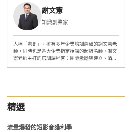
謝文憲
知識創業家
人稱「憲哥」，擁有多年企業培訓經驗的謝文憲老
師，同時也是各大企業指定授課的超級名師，謝文
憲老師主打的培訓課程有：團隊激勵與建立、清晰
思考與問題分析、教出好幫手等。憲哥擁有30多年
橫跨各領域的職場經驗，目前擁有多重身份：企業
內訓講師、暢銷書作者、專欄作家、主持廣播，同
時也是極憲思維頻道、台灣簡報認證(股)共同創辦
人與台灣運動好事協會理事長，致力推動企業訓
練、演說能力普及化與體育運動。 憲哥擅長結合
精選
聽、看、說與感覺的體驗式學習，課程內容與現場
掌握度張力十足，內容深入人心，運用表演與示範
將學員帶入銷售的實境，結合各種親身經歷又深入
流量爆發的短影音獲利學
淺出的案例分享，讓學員感動體會且落實執行。