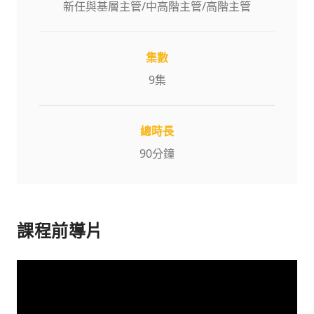
新任與基層主管
/
中高階主管
/
高階主管
集數
9
集
總時長
90
分鐘
課程前導片