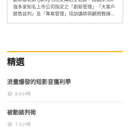
強多家知名上市公司指定之「創新管理」「大客戶
銷售談判」及「專案管理」培訓講師與顧問教練。
經常獲邀至清華北京等兩岸各大學進行演講，所撰
寫之部落格更是Google搜尋「創新講師」排行第
一名，是年度授課時數達1,200小時的超級企業講
師。2015年並獲邀為商業週刊奇點創新大賽「超級
創新力」講師，培育台灣創新頂尖人才前進美國奇
點大學。功夫老師為「創新管理實戰研究中心」創
精選
辦人兼執行長，授課專長為創意創新、顧問式業務
銷售談判、專案管理、簡報技巧與講師訓練等四大
領域，可中英文進行授課、演講、諮詢與顧問輔
流量爆發的短影音獲利學
導。多家上市企業高階主管及學員均形容：「這個
課程應該全公司都要上！」
8.0小時
被動談判術
1.5小時