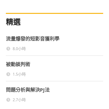
產業推動及相關計畫，於多個平台如
MakersPlace, OpenSea, Rarible, KnownOrigin,
akaSwap, AsyncArt 與 Foundation 等皆獲創作者
精選
及藏家認證，也擔任知名科技類 Podcast 節目《寶
博朋友說》主持人，持續積極投入元宇宙, web3 產
業發展。
流量爆發的短影音獲利學
8.0小時
被動談判術
1.5小時
問題分析與解決PJ法
2.7小時