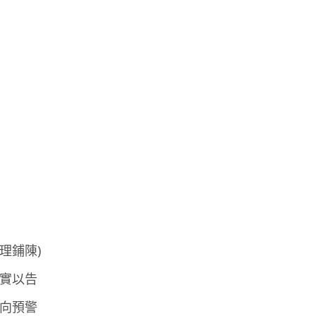
理鋪陳)
據實以告
反向預警