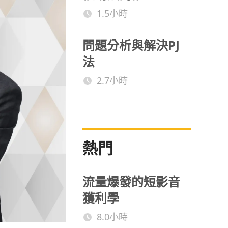
1.5小時
問題分析與解決PJ
法
2.7小時
熱門
流量爆發的短影音
獲利學
8.0小時