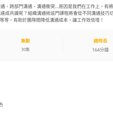
通、跨部門溝通、溝通衝突...原因是我們在工作上，有
能達成共識呢？組織溝通術這門課程將會從不同溝通技巧
..等等，有助於團隊間降低溝通成本，讓工作效倍增！
集數
總時長
30
集
164
分鐘
色