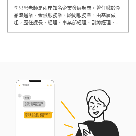
李思恩老師是兩岸知名企業發展顧問，曾任職於食
品流通業、金融服務業、顧問服務業，由基層做
起，歷任課長、經理、事業部經理、副總經理、總
經理等管理職，歷練人力資源、行銷企劃、批發銷
售、連鎖店經營等職能，企業工作經驗紮實，理論
與實務具體結合，專長於管理體系建立、能力發展
諮詢、經營診斷與決策分析等。 李思恩老師授課幽
默風趣、手法活潑生動、分析條理嚴謹，曾應邀至
海峽兩岸五百餘家企業授課，其中並創下聯想電
腦、華邦電子、阿里巴巴、佳格食品等知名企業的
講師授課滿意度最高紀錄。同時也是第一位獲邀在
中國教育電視台國視講堂主講企業管理課程的台灣
講師。