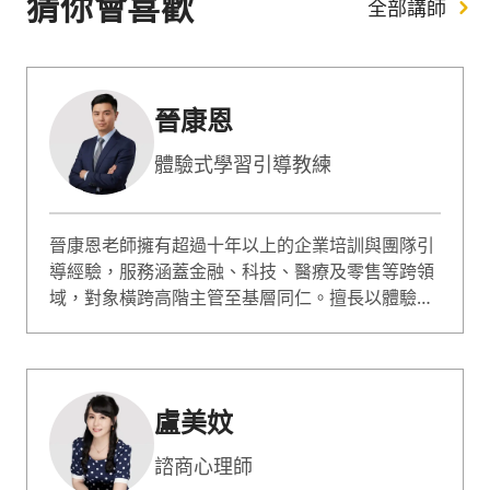
猜你會喜歡
全部講師
晉康恩
體驗式學習引導教練
晉康恩老師擁有超過十年以上的企業培訓與團隊引
導經驗，服務涵蓋金融、科技、醫療及零售等跨領
域，對象橫跨高階主管至基層同仁。擅長以體驗式
學習為核心，透過情境模擬與引導提問營造高互
動、高信任氛圍，專長於團隊溝通、領導管理與跨
世代合作，協助企業建立共識並將培訓轉化為組織
改變的關鍵契機。
盧美妏
諮商心理師