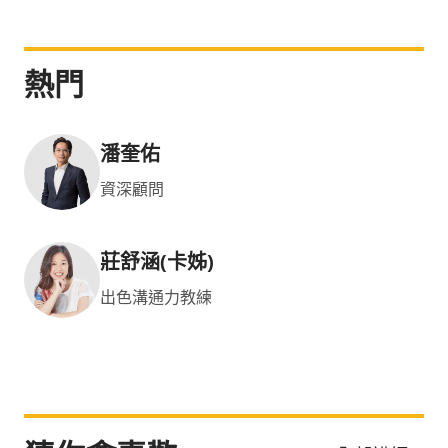
熱門
潘奎佑
資深顧問
莊舒涵(卡姊)
出色溝通力教練