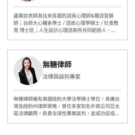
盧美妏老師為往來各國的諮商心理師&職涯發展
師；台師大心輔系學士 / 諮商心理學碩士 / 社會教
育 博士班；人生設計心理諮商所共同創辦人、
ACDC 亞洲職業生涯發展中心總監。 蔡康永情商課
專業嘉賓；哥倫比亞大學心理論壇專題演講；曾獲
選最有影響力的 50 位心理諮詢師。諮詢服務超過
10000人次；專長職業生涯規劃、自信 / 自我價值
無糖律師
提升、性少數 / 非典型關係。
法律與談判專家
無糖律師擁有美國紐約大學法學碩士學位，具備台
灣及紐約州律師資格，曾任多家知名外商公司亞太
區法律顧問，負責全球性專案談判，並成功促成多
項國際投資與融資案。現為台灣執業律師與上市櫃
公司獨立董事，專精法律、商務談判與企業商務策