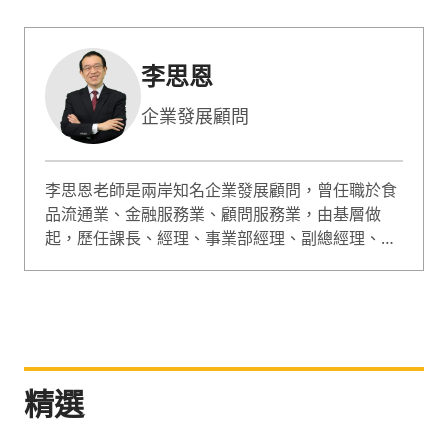
李思恩
企業發展顧問
李思恩老師是兩岸知名企業發展顧問，曾任職於食
品流通業、金融服務業、顧問服務業，由基層做
起，歷任課長、經理、事業部經理、副總經理、總
經理等管理職，歷練人力資源、行銷企劃、批發銷
售、連鎖店經營等職能，企業工作經驗紮實，理論
與實務具體結合，專長於管理體系建立、能力發展
諮詢、經營診斷與決策分析等。 李思恩老師授課幽
默風趣、手法活潑生動、分析條理嚴謹，曾應邀至
海峽兩岸五百餘家企業授課，其中並創下聯想電
精選
腦、華邦電子、阿里巴巴、佳格食品等知名企業的
講師授課滿意度最高紀錄。同時也是第一位獲邀在