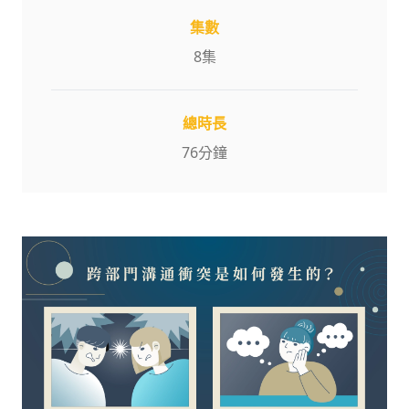
集數
8
集
總時長
76
分鐘