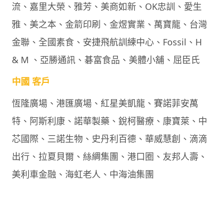
流、嘉里大榮、雅芳、美商如新、OK忠訓、愛生
雅、美之本、金箭印刷、金煜實業、萬寶龍、台灣
金聯、全國素食、安捷飛航訓練中心、Fossil、H
& M 、亞勝通訊、碁富食品、美體小舖、屈臣氏
中國 客戶
恆隆廣場、港匯廣場、紅星美凱龍、賽諾菲安萬
特、阿斯利康、諾華製藥、銳柯醫療、康寶萊、中
芯國際、三諾生物、史丹利百德、華威慧創、滴滴
出行、拉夏貝爾、絲綢集團、港口圈、友邦人壽、
美利車金融、海虹老人、中海油集團