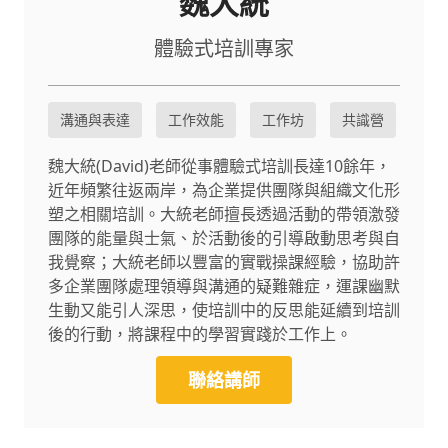
魏大統
體驗式培訓專家
溝通與表達
工作效能
工作坊
共識營
魏大統(David)老師從事體驗式培訓長達10餘年，
近年頻繁往返兩岸，為企業提供團隊與組織文化形
塑之相關培訓。大統老師擅長透過活動的帶領激發
團隊的能量與士氣、於活動後的引導啟動思考與自
我覺察；大統老師以豐富的實戰操課經驗，協助許
多企業團隊處理領導與溝通的疑難雜症，運課幽默
生動又能引人深思，使培訓中的反思能延續到培訓
後的行動，將課程中的學習實踐於工作上。
聯絡講師