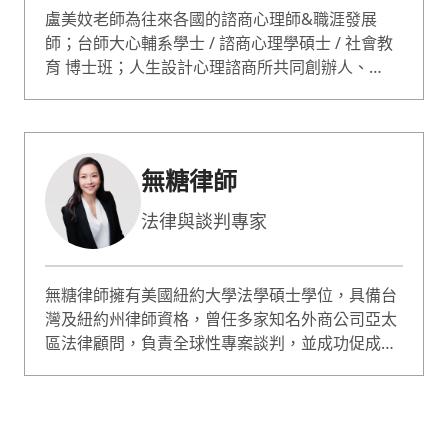
盧美妏老師為往來各國的諮商心理師&職涯發展
師；台師大心輔系學士 / 諮商心理學碩士 / 社會教
育 博士班；人生設計心理諮商所共同創辦人、
ACDC 亞洲職業生涯發展中心總監。 蔡康永情商課
專業嘉賓；哥倫比亞大學心理論壇專題演講；曾獲
選最有影響力的 50 位心理諮詢師。諮詢服務超過
10000人次；專長職業生涯規劃、自信 / 自我價值
無糖律師
提升、性少數 / 非典型關係。
法律與談判專家
無糖律師擁有美國紐約大學法學碩士學位，具備台
灣及紐約州律師資格，曾任多家知名外商公司亞太
區法律顧問，負責全球性專案談判，並成功促成多
項國際投資與融資案。現為台灣執業律師與上市櫃
公司獨立董事，專精法律、商務談判與企業商務策
略、企業法遵合規等。 無糖律師著有《識人談判
課》與《誰說只是約會，你就不用懂法律？》書