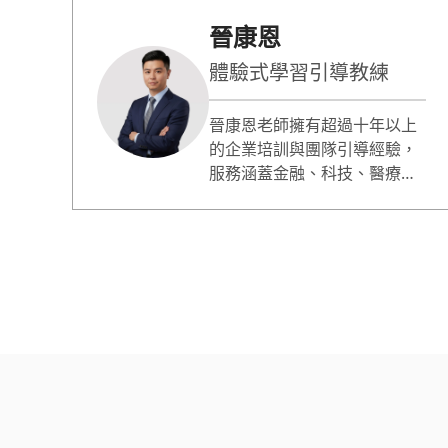
晉康恩
體驗式學習引導教練
晉康恩老師擁有超過十年以上
的企業培訓與團隊引導經驗，
服務涵蓋金融、科技、醫療及
零售等跨領域，對象橫跨高階
主管至基層同仁。擅長以體驗
式學習為核心，透過情境模擬
與引導提問營造高互動、高信
任氛圍，專長於團隊溝通、領
導管理與跨世代合作，協助企
業建立共識並將培訓轉化為組
織改變的關鍵契機。