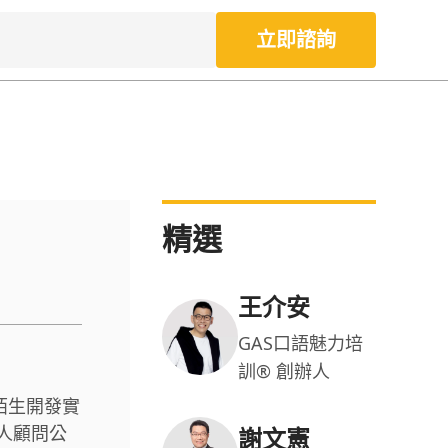
立即諮詢
精選
王介安
GAS口語魅力培
訓® 創辦人
業陌生開發實
人顧問公
謝文憲