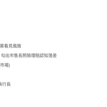
企業看見風險
」勾出市售長照險理賠認知落差
 市場)
執行長