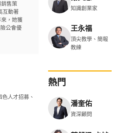
與銷售策
知識創業家
高互動著
年來，她獲
王永福
壽險公會優
頂尖教學、簡報
教練
熱門
四色人才招募、
潘奎佑
資深顧問