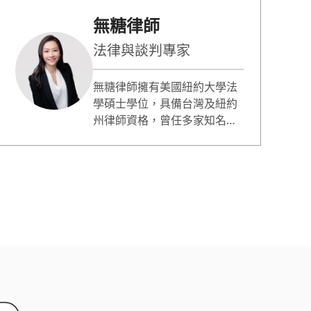
無糖律師
法律與談判專家
無糖律師擁有美國紐約大學法
學碩士學位，具備台灣及紐約
州律師資格，曾任多家知名外
商公司亞太區法律顧問，負責
全球性專案談判，並成功促成
多項國際投資與融資案。現為
台灣執業律師與上市櫃公司獨
立董事，專精法律、商務談判
與企業商務策略、企業法遵合
規等。 無糖律師著有《識人談
判課》與《誰說只是約會，你
就不用懂法律？》書籍，以實
務案例剖析談判技巧與法律思
維。時常至企業與民間團體做