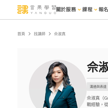
關於
服務
課程
報
首頁
找講師
佘淑真
佘
溝通與表達
佘淑真（G
戰經驗，從