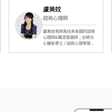
盧美妏
諮商心理師
盧美妏老師為往來各國的諮商
心理師&職涯發展師；台師大
心輔系學士 / 諮商心理學碩士 /
社會教育 博士班；人生設計心
理諮商所共同創辦人、ACDC
亞洲職業生涯發展中心總監。
蔡康永情商課專業嘉賓；哥倫
比亞大學心理論壇專題演講；
曾獲選最有影響力的 50 位心
理諮詢師。諮詢服務超過
10000人次；專長職業生涯規
劃、自信 / 自我價值提升、性
少數 / 非典型關係。