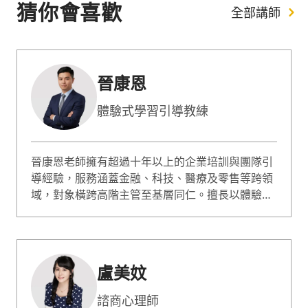
猜你會喜歡
全部講師
晉康恩
體驗式學習引導教練
晉康恩老師擁有超過十年以上的企業培訓與團隊引
導經驗，服務涵蓋金融、科技、醫療及零售等跨領
域，對象橫跨高階主管至基層同仁。擅長以體驗式
學習為核心，透過情境模擬與引導提問營造高互
動、高信任氛圍，專長於團隊溝通、領導管理與跨
世代合作，協助企業建立共識並將培訓轉化為組織
改變的關鍵契機。
盧美妏
諮商心理師