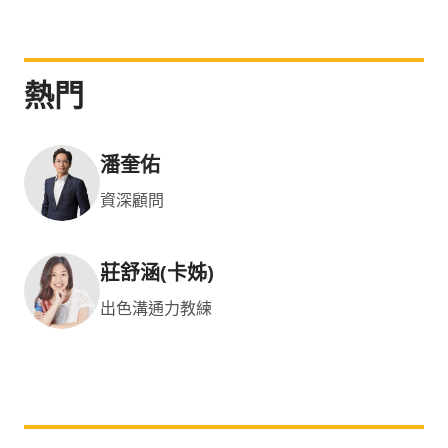
熱門
潘奎佑
資深顧問
莊舒涵(卡姊)
出色溝通力教練