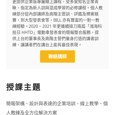
更提供企業版專屬線上課程，受多家知名企業青
睞，指定為新人訓與混成學習的必修課程。​ 個人教
練部分從內部講師及高階主管訓、評鑑及標案競
賽，到大型發表會等，BILL 亦有豐富的一對一教
練經驗。2020 ~ 2021 年更連續操刀兩屆「鴻海科
技日 HHTD」電動車發表會的簡報整合服務，提
供上台的董事長及高階主管們量身打造的講者訓
練，讓講者們在講台上能有最佳表現。​
聯絡講師
授課主題
簡報架構、設計與表達的企業培訓、線上教學、個
⼈教練及全⽅位解決⽅案