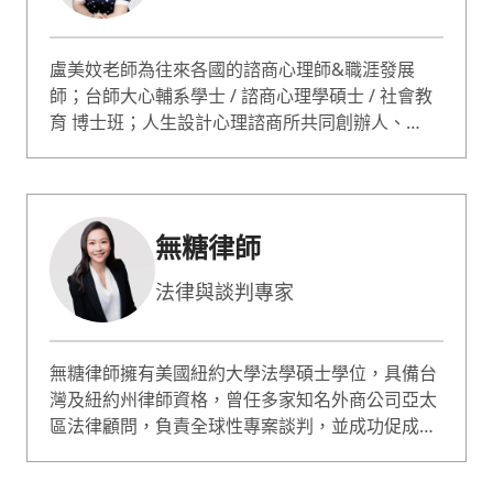
盧美妏老師為往來各國的諮商心理師&職涯發展
師；台師大心輔系學士 / 諮商心理學碩士 / 社會教
育 博士班；人生設計心理諮商所共同創辦人、
ACDC 亞洲職業生涯發展中心總監。 蔡康永情商課
專業嘉賓；哥倫比亞大學心理論壇專題演講；曾獲
選最有影響力的 50 位心理諮詢師。諮詢服務超過
10000人次；專長職業生涯規劃、自信 / 自我價值
無糖律師
提升、性少數 / 非典型關係。
法律與談判專家
無糖律師擁有美國紐約大學法學碩士學位，具備台
灣及紐約州律師資格，曾任多家知名外商公司亞太
區法律顧問，負責全球性專案談判，並成功促成多
項國際投資與融資案。現為台灣執業律師與上市櫃
公司獨立董事，專精法律、商務談判與企業商務策