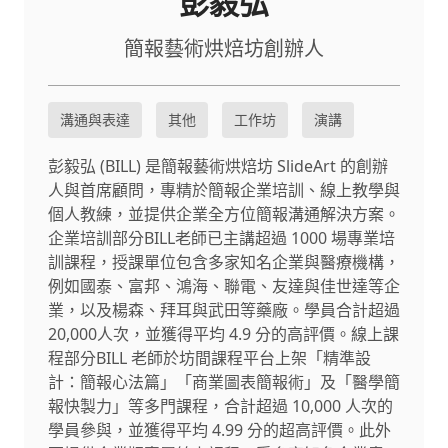
彭毅弘
簡報藝術烘焙坊創辦人
溝通與表達
其他
工作坊
演講
彭毅弘 (BILL) 是簡報藝術烘焙坊 SlideArt 的創辦
人與首席顧問，專精於簡報企業培訓、線上教學與
個人教練，並提供企業全方位簡報溝通解決方案。​
企業培訓部分BILL老師已主講超過 1000 場專業培
訓課程，授課單位包含多家知名企業與醫療機構，
例如國泰、富邦、鴻海、聯電、友達與佳世達等企
業，以及楊森、拜耳與武田等藥廠。學員合計超過
20,000人次，並獲得平均 4.9 分的高評價。​ 線上課
程部分BILL 老師於坊間課程平台上架「精準設
計：簡報心法篇」「商業圖表簡報術」及「醫學簡
報快製力」等多門課程，合計超過 10,000 人次的
學員參與，並獲得平均 4.99 分的超高評價。此外