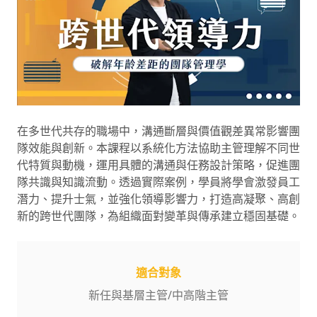
在多世代共存的職場中，溝通斷層與價值觀差異常影響團
隊效能與創新。本課程以系統化方法協助主管理解不同世
代特質與動機，運用具體的溝通與任務設計策略，促進團
隊共識與知識流動。透過實際案例，學員將學會激發員工
潛力、提升士氣，並強化領導影響力，打造高凝聚、高創
新的跨世代團隊，為組織面對變革與傳承建立穩固基礎。
適合對象
新任與基層主管
/
中高階主管