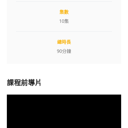
集數
10
集
總時長
90
分鐘
課程前導片