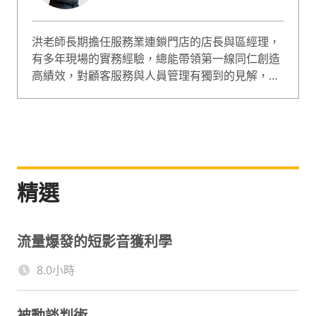
洪老師長期擔任服務業連鎖門店的店長與區經理，
有多年現場的實務經驗，總能帶領第一線同仁創造
高績效，對顧客服務與人員管理有獨到的見解，亦
在HR擔任部門主管，所以能把「實務」與「理論」
做結合；讓學員帶來問題、帶走方法、帶頭改善，
真正能夠落地。 在課程設計上運用大量的團隊體驗
活動、故事與案例，幽默中蘊藏哲理、言談間觸動
心裡。教學方式搭配體驗式學習與加速式學習法
（Accelerated Learning），以學員為中心，充分
精選
發揮和調動學習者的學習潛力，從而顯著提升學習
速度和質量。
流量爆發的短影音獲利學
8.0小時
被動談判術